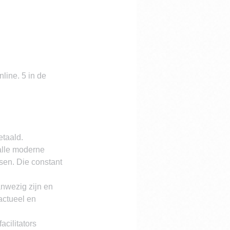
ine. 5 in de 
etaald.
alle moderne 
sen. Die constant 
nwezig zijn en 
actueel en 
cilitators 