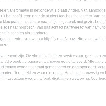
iele transformatie in het onderwijs plaatsvinden. Van aanbodge
 uit het hoofd leren naar de student teaches the teacher. Van pap
de klas praten met elkaar naar altijd in gesprek met gezin, bedrij
llos naar holistisch. Van half acht tot half twee tot van half 8 tot
 alle scholen als standaard.
fgestudeerden vrouw naar fifty fifty man/vrouw. Hiervoor kwalitei
annen.
verlenend zijn. Overheid biedt alleen services aan gezinnen en 
aal. Alle opebare papieren archieven gedigitaliseerd. Alle aanvr
sdiensten worden centraal gemonitored en gerapporteerd. Veran
pporten. Terugtrekken waar niet nodig. Heel sterk aanwezig en 
, infrastructuur (wegen, airport, digitaal) en wetgeving. Overhei