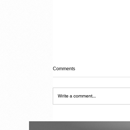
Comments
Write a comment...
Another 7,000 Hotel Rooms in
the Next Two Years