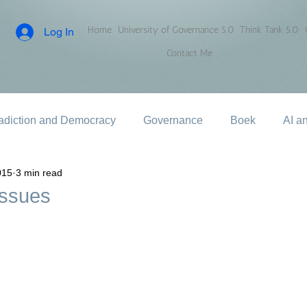
Home
University of Governance 5.0
Think Tank 5.0
Log In
Contact Me
adiction and Democracy
Governance
Boek
AI a
015
3 min read
issues