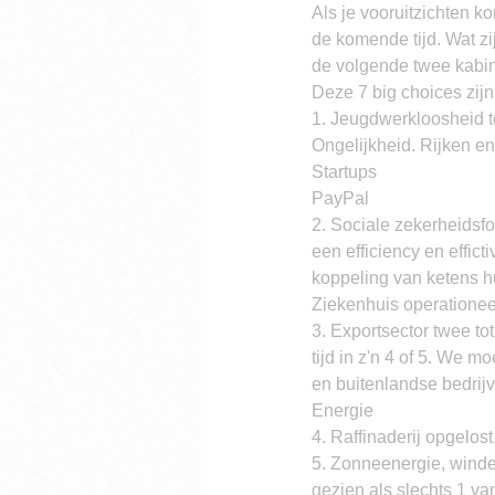
Als je vooruitzichten k
de komende tijd. Wat z
de volgende twee kabi
Deze 7 big choices zijn
1. Jeugdwerkloosheid t
Ongelijkheid. Rijken e
Startups
PayPal
2. Sociale zekerheidsf
een efficiency en effic
koppeling van ketens hu
Ziekenhuis operationee
3. Exportsector twee to
tijd in z'n 4 of 5. We 
en buitenlandse bedrij
Energie
4. Raffinaderij opgelo
5. Zonneenergie, wind
gezien als slechts 1 va