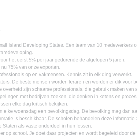
e
all Island Developing States. Een team van 10 medewerkers onl
twaredeveloping.
oor het eerst 5% per jaar gedurende de afgelopen 5 jaren.
s nu 75% van onze exporten.
fessionals op en vakmensen. Kennis zit in elk ding verwerkt.
itators. De beste mensen worden leraren en worden er dik voor b
 overheid zijn schaarse professionals, die gebruik maken van 
pelingen met bedrijven zoeken, die denken in ketens en proces
sen elke dag kritisch bekijken.
en elke woensdag een bevolkingsdag. De bevolking mag dan aa
formatie is beschikbaar. De scholen behandelen deze informatie 
 Staten als vaste onderdeel in hun lessen.
eer op school. Je doet daar projecten en wordt begeleid door de fa