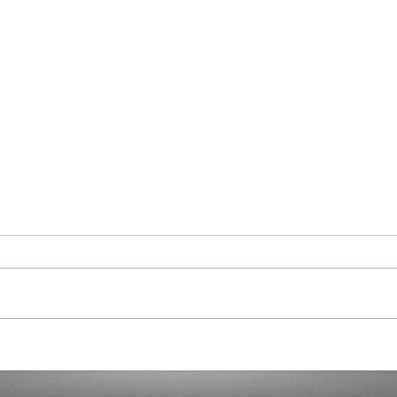
Curaçao in Our Hearts
Demo
Dicta