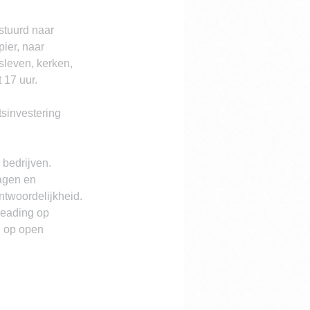
stuurd naar 
ier, naar 
fsleven, kerken, 
 17 uur. 
tsinvestering 
bedrijven. 
agen en 
twoordelijkheid. 
leading op 
d op open 