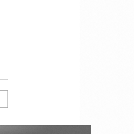
cracy Is Not the
torship of the Majority