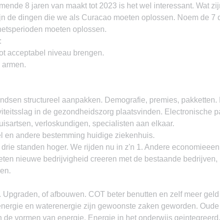
omende 8 jaren van maakt tot 2023 is het wel interessant. Wat zi
ijn de dingen die we als Curacao moeten oplossen. Noem de 7 d
netsperioden moeten oplossen.
:
ot acceptabel niveau brengen.
n armen.
ondsen structureel aanpakken. Demografie, premies, pakketten. 
tiviteitsslag in de gezondheidszorg plaatsvinden. Electronische p
isartsen, verloskundigen, specialisten aan elkaar.
l en andere bestemming huidige ziekenhuis.
t drie standen hoger. We rijden nu in z'n 1. Andere economieeen 
moeten nieuwe bedrijvigheid creeren met de bestaande bedrijven,
ven.
st. Upgraden, of afbouwen. COT beter benutten en zelf meer gel
energie en waterenergie zijn gewoonste zaken geworden. Oude 
n de vormen van energie. Energie in het onderwijs geintegreerd