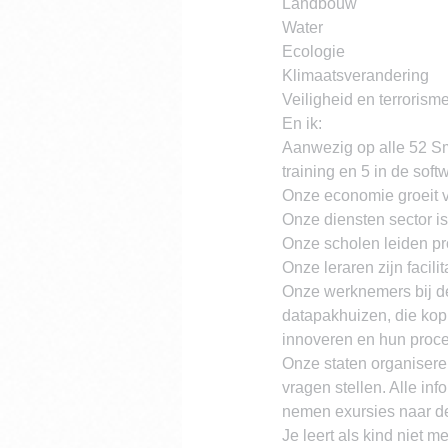
Landbouw
Water
Ecologie
Klimaatsverandering
Veiligheid en terrorism
En ik:
Aanwezig op alle 52 Sm
training en 5 in de sof
Onze economie groeit v
Onze diensten sector i
Onze scholen leiden pro
Onze leraren zijn facil
Onze werknemers bij de
datapakhuizen, die kop
innoveren en hun proces
Onze staten organiser
vragen stellen. Alle in
nemen exursies naar de
Je leert als kind niet m