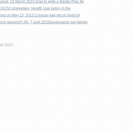
urnal, 23 March 2015.
How to write a Master Plan for
l 2015
Commentary: Health care policy in the
shed on May 13, 2015
Curacao kan net zo goed of
ance gewenst? AD, 7 sept 2015
Governance van twintig
juli 2015