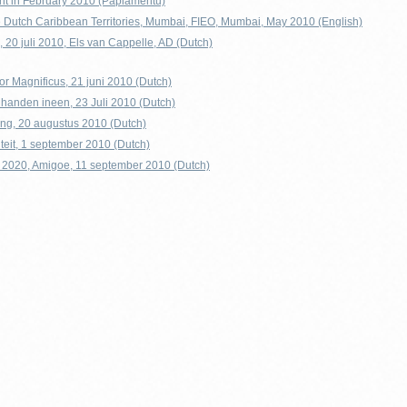
nt in February 2010 (Papiamentu)
e Dutch Caribbean Territories, Mumbai, FIEO, Mumbai, May 2010 (English)
20 juli 2010, Els van Cappelle, AD (Dutch)
r Magnificus, 21 juni 2010 (Dutch)
handen ineen, 23 Juli 2010 (Dutch)
ting, 20 augustus 2010 (Dutch)
teit, 1 september 2010 (Dutch)
A 2020, Amigoe, 11 september 2010 (Dutch)