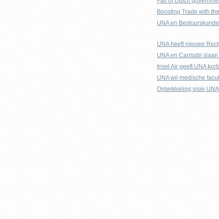
Fall of Dutch governme
Boosting Trade with th
UNA en Bestuurskunde, 
UNA heeft nieuwe Recto
UNA en Carmabi slaan 
Insel Air geeft UNA kor
UNA wil medische facul
Ontwikkeling visie UN