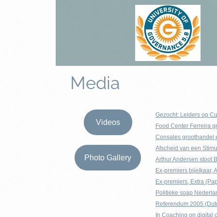
Media
Gezocht: Leiders op C
Videos
Food Center Ferreira g
Consales groothandel e
Afscheid van een Stimu
Photo Gallery
Arthur Andersen stoot 
Ex-premiers bijelkaar, 
Ex-premiers, Extra (Pa
Politieke soap Nederlan
Referendum 2005 (Dut
In Coaching on digital