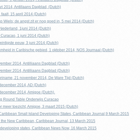
ri 2014, Antillaans Dagblad, (Dutch)
aalt, 15 april 2014 (Dutch)
 Wiels; de angst zit er nog goed in, 5 mei 2014 (Dutch)
n Nederland, 1juni 2014 (Dutch)
p Curacao, 1 juni 2014 (Dutch)
wintigste eeuw, 3 juni 2014 (Dutch)
mheid in Caribische gebied, 1 oktober 2014, NOS Journaal (Dutch)
ember 2014, Antilliaans Dagblad (Dutch)
ember 2014, Antilliaans Dagblad (Dutch)
uriname, 21 november 2014, De Ware Tijd (Dutch)
december 2014, AD (Dutch)
december 2014, Amigoe (Dutch).
ng Round Table Onderwijs Curacao
r meer toezicht, Amigoe, 3 maart 2015 (Dutch)
Caribbean Small Island Developing States, Caribbean Journal,9 March 2015
he the New Caribbean, Caribbean Journal, 13 March 2015
d developing states, Caribbean News Now, 16 March 2015