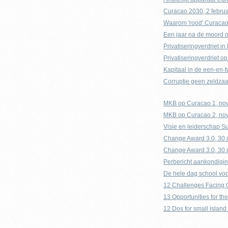
Curacao 2030, 2 februa
Waarom 'rood' Curacao f
Een jaar na de moord op
Privatiseringverdriet i
Privatiseringverdriet o
Kapitaal in de een-en-t
Corruptie geen zeldzaa
MKB op Curacao 1, nov
MKB op Curacao 2, nov
Visie en leiderschap S
Change Award 3.0, 30 
Change Award 3.0, 30 
Perbericht aankondigi
De hele dag school voo
12 Challenges Facing 
13 Opportunities for t
12 Dos for small islan