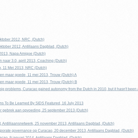
oktober 2012, NRC, (Dutch)
oktober 2012, Antillaans Dagblad, (Dutch)
 2013, Napa Amigoe (Dutch)
naar 3.0, april 2013, Coaching (Dutch)
n, 11 Mei 2013, NRC (Dutch)
een maar goede, 11 mei 2013, Trouw (Dutch) A
een maar goede, 11 mei 2013, Trouw (Dutch) B
big problems, Curacao gained autonomy from the Dutch in 2010, but it hasn't been a
s To Be Learned By SIDS Featured, 16 July 2013
or gebrek aan opvoeding, 25 september 2013 (Dutch)
t, Antilliaansnetwerk, 25 november 2013, Antillaans Dagblad, (Dutch)
 corporate governance op Curacao, 20 december 2013, Antillaans Dagblad, (Dutch)
cao, 9 januari 2014, Antillaans Dagblad, (Dutch)