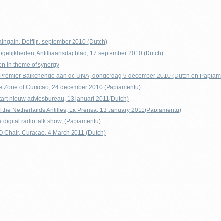
aingain, Dolfijn, september 2010 (Dutch)
ogelijkheden, Antilliaansdagblad, 17 september 2010 (Dutch)
n in theme of synergy
-Premier Balkenende aan de UNA, donderdag 9 december 2010 (Dutch en Papiam
e Zone of Curacao, 24 december 2010 (Papiamentu)
start nieuw adviesbureau, 13 januari 2011(Dutch)
 the Netherlands Antilles, La Prensa, 13 January 2011(Papiamentu)
digital radio talk show, (Papiamentu)
Chair, Curacao, 4 March 2011 (Dutch)