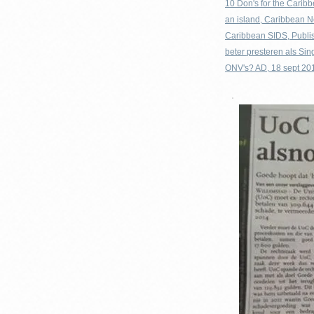
10 Don's for the Cari
an island, Caribbean N
Caribbean SIDS, Publi
beter presteren als Si
ONV's? AD, 18 sept 2