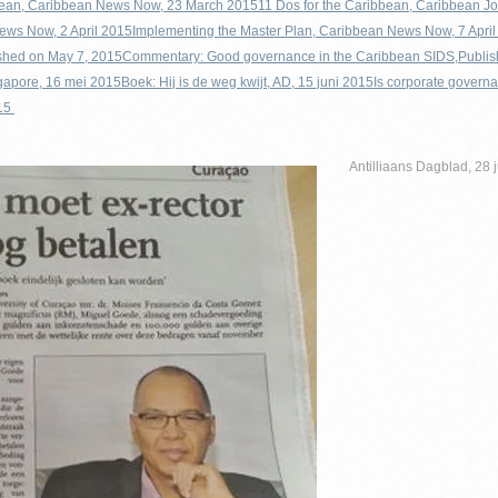
bbean, Caribbean News Now, 23 March 2015
11 Dos for the Caribbean, Caribbean Jo
ews Now, 2 April 2015
Implementing the Master Plan, Caribbean News Now, 7 Apri
shed on May 7, 2015
Commentary: Good governance in the Caribbean SIDS,Publi
ngapore, 16 mei 2015
Boek: Hij is de weg kwijt, AD, 15 juni 2015
Is corporate govern
015
Antilliaans Dagblad, 28 