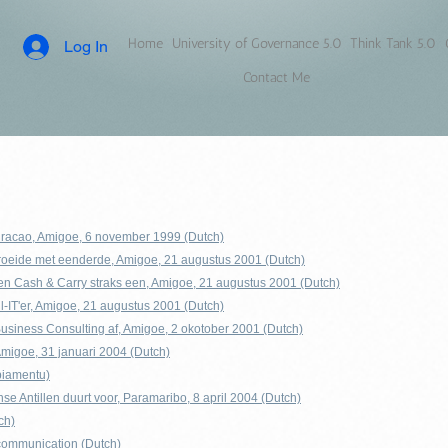
Home
University of Governance 5.0
Think Tank 5.0
Log In
Contact Me
uracao, Amigoe, 6 november 1999 (Dutch)
roeide met eenderde, Amigoe, 21 augustus 2001 (Dutch)
n Cash & Carry straks een, Amigoe, 21 augustus 2001 (Dutch)
l-IT'er, Amigoe, 21 augustus 2001 (Dutch)
Business Consulting af, Amigoe, 2 okotober 2001 (Dutch)
Amigoe, 31 januari 2004 (Dutch)
piamentu)
se Antillen duurt voor, Paramaribo, 8 april 2004 (Dutch)
ch)
 communication (Dutch)