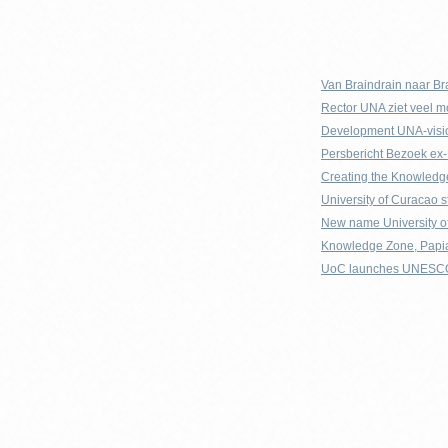
Van Braindrain naar Br
Rector UNA ziet veel m
Development UNA-visio
Persbericht Bezoek ex
Creating the Knowledg
University of Curacao 
New name University of
Knowledge Zone, Papia 
UoC launches UNESCO 