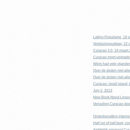
Latijns Populisme, 18 
Verkiezingsuitslag, 22 
Curacao 3.0, 16 maart
Curacao moet upgraden 
Wiels had vele vijande
Over de doden niet all
Over de doden niet all
Curacao: small island, 
July 2, 2013
New Book About Lesson
Vervuiling Curacao do
Onderbenutting interne
Half vol of half leeg;
Ambtelijk apparaat Cura