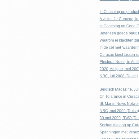
In Coaching on producti
A vision for Curacao, 
In Coaching on Good G
Beter een goede buur,
Waarom er klachten zij
In de cel met 'waarder
Curacao kiest tussen 
Electoral Notes, in Ant
2020, Amigoe, mei 200
NRC, juli 2008 (Dutch)
Belgisch Magazine, Jul
On Tolarance in Curac
St. Martin News Network
NRC, mei 2009 (Dutch)
30 mei 2009, RWO (Du
Sociaal dialoog op Cu
Spanningen met Venezu