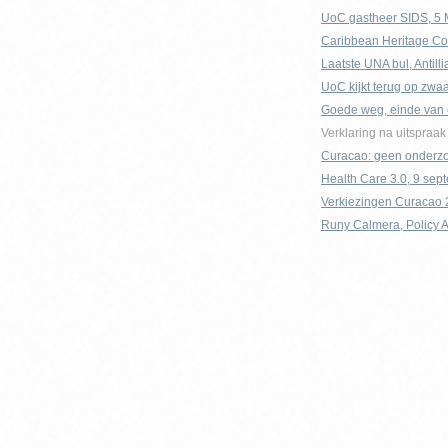
UoC gastheer SIDS, 5 
Caribbean Heritage Co
Laatste UNA bul, Antill
UoC kijkt terug op zwaar
Goede weg, einde van e
Verklaring na uitspraa
Curacao: geen onderzoe
Health Care 3.0, 9 sep
Verkiezingen Curacao 
Runy Calmera, Policy A