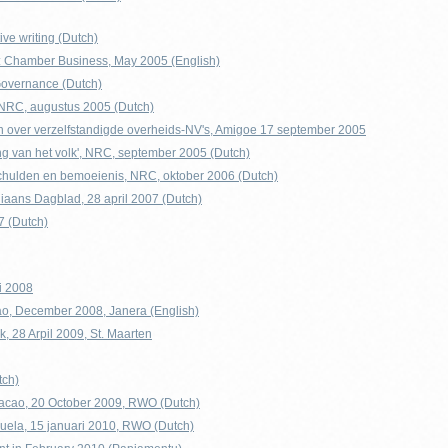
ve writing (Dutch)
in: Chamber Business, May 2005 (English)
overnance (Dutch)
 NRC, augustus 2005 (Dutch)
n over verzelfstandigde overheids-NV's, Amigoe 17 september 2005
ing van het volk', NRC, september 2005 (Dutch)
schulden en bemoeienis, NRC, oktober 2006 (Dutch)
illiaans Dagblad, 28 april 2007 (Dutch)
7 (Dutch)
i 2008
ao, December 2008, Janera (English)
, 28 Arpil 2009, St. Maarten
tch)
racao, 20 October 2009, RWO (Dutch)
ela, 15 januari 2010, RWO (Dutch)