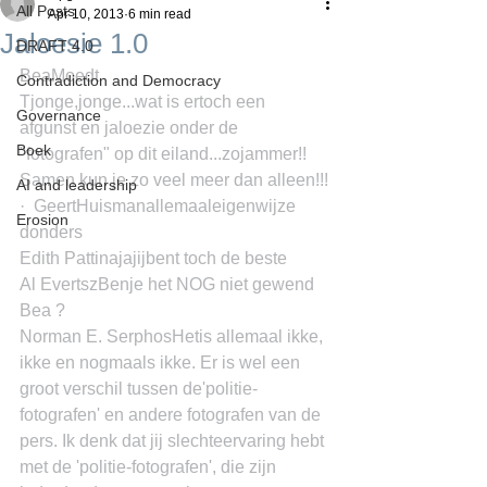
All Posts
Apr 10, 2013
6 min read
Jaloesie 1.0
DRAFT 4.0
BeaMoedt
Contradiction and Democracy
Tjonge,jonge...wat is ertoch een 
Governance
afgunst en jaloezie onder de 
Boek
"fotografen" op dit eiland...zojammer!! 
Samen kun je zo veel meer dan alleen!!!
AI and leadership
·  GeertHuismanallemaaleigenwijze 
Erosion
donders
Edith Pattinajajijbent toch de beste
Al EvertszBenje het NOG niet gewend 
Bea ?
Norman E. SerphosHetis allemaal ikke, 
ikke en nogmaals ikke. Er is wel een 
groot verschil tussen de'politie-
fotografen' en andere fotografen van de 
pers. Ik denk dat jij slechteervaring hebt 
met de 'politie-fotografen', die zijn 