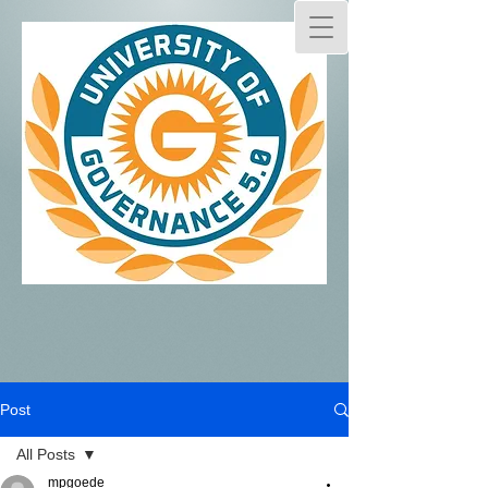
Post
All Posts
mpgoede