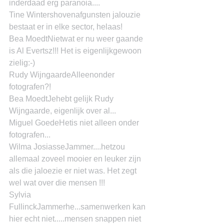
inderdaad erg paranoia....
Tine Wintershovenafgunsten jalouzie 
bestaat er in elke sector, helaas!
Bea MoedtNietwat er nu weer gaande 
is Al Evertsz!!! Het is eigenlijkgewoon 
zielig:-)
Rudy WijngaardeAlleenonder 
fotografen?!
Bea MoedtJehebt gelijk Rudy 
Wijngaarde, eigenlijk over al...
Miguel GoedeHetis niet alleen onder 
fotografen...
Wilma JosiasseJammer....hetzou 
allemaal zoveel mooier en leuker zijn 
als die jaloezie er niet was. Het zegt 
wel wat over die mensen !!!
Sylvia 
FullinckJammerhe...samenwerken kan 
hier echt niet.....mensen snappen niet 