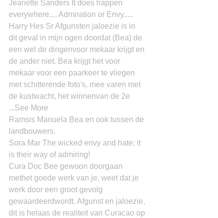
Jeanette Sanders It does happen 
everywhere.... Admiration or Envy.....
Harry Hes Sr Afgunsten jaloezie is in 
dit geval in mijn ogen doordat (Bea) de 
een wel de dingenvoor mekaar krijgt en 
de ander niet. Bea krijgt het voor 
mekaar voor een paarkeer te vliegen 
met schitterende foto's, mee varen met 
de kustwacht, het winnenvan de 2e 
...See More
Ramsis Manuela Bea en ook tussen de 
landbouwers.
Sora Mar The wicked envy and hate; it 
is their way of admiring!
Cura Doc Bee gewoon doorgaan 
methet goede werk van je, weet dat je 
werk door een groot gevolg 
gewaardeerdwordt. Afgunst en jaloezie, 
dit is helaas de realiteit van Curacao op 