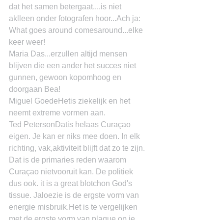
dat het samen betergaat....is niet 
aklleen onder fotografen hoor...Ach ja: 
What goes around comesaround...elke 
keer weer!
Maria Das...erzullen altijd mensen 
blijven die een ander het succes niet 
gunnen, gewoon kopomhoog en 
doorgaan Bea!
Miguel GoedeHetis ziekelijk en het 
neemt extreme vormen aan.
Ted PetersonDatis helaas Curaçao 
eigen. Je kan er niks mee doen. In elk 
richting, vak,aktiviteit blijft dat zo te zijn. 
Dat is de primaries reden waarom 
Curaçao nietvooruit kan. De politiek 
dus ook. it is a great blotchon God's 
tissue. Jaloezie is de ergste vorm van 
energie misbruik.Het is te vergelijken 
met de ergste vorm van plaque op je 