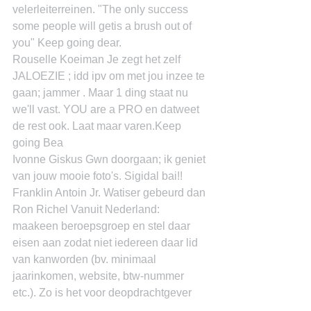
velerleiterreinen. "The only success 
some people will getis a brush out of 
you" Keep going dear.
Rouselle Koeiman Je zegt het zelf 
JALOEZIE ; idd ipv om met jou inzee te 
gaan; jammer . Maar 1 ding staat nu 
we'll vast. YOU are a PRO en datweet 
de rest ook. Laat maar varen.Keep 
going Bea
Ivonne Giskus Gwn doorgaan; ik geniet 
van jouw mooie foto's. Sigidal bai!!
Franklin Antoin Jr. Watiser gebeurd dan
Ron Richel Vanuit Nederland: 
maakeen beroepsgroep en stel daar 
eisen aan zodat niet iedereen daar lid 
van kanworden (bv. minimaal 
jaarinkomen, website, btw-nummer 
etc.). Zo is het voor deopdrachtgever 
duidelijk of hij/zij met een beun te 