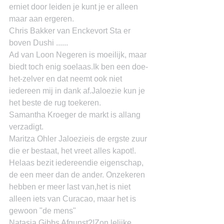
erniet door leiden je kunt je er alleen 
maar aan ergeren.
Chris Bakker van Enckevort Sta er 
boven Dushi ......
Ad van Loon Negeren is moeilijk, maar 
biedt toch enig soelaas.Ik ben een doe-
het-zelver en dat neemt ook niet 
iedereen mij in dank af.Jaloezie kun je 
het beste de rug toekeren.
Samantha Kroeger de markt is allang 
verzadigt.
Maritza Ohler Jaloezieis de ergste zuur 
die er bestaat, het vreet alles kapot!. 
Helaas bezit iedereendie eigenschap, 
de een meer dan de ander. Onzekeren 
hebben er meer last van,het is niet 
alleen iets van Curacao, maar het is 
gewoon "de mens"
Natasja Gibbs Afgunst?!Zon lelijke 