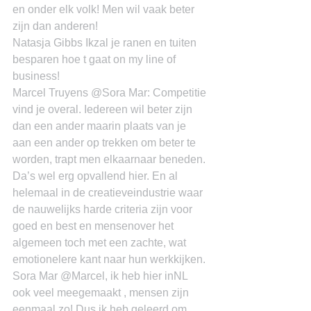
en onder elk volk! Men wil vaak beter 
zijn dan anderen!
Natasja Gibbs Ikzal je ranen en tuiten 
besparen hoe t gaat on my line of 
business!
Marcel Truyens @Sora Mar: Competitie 
vind je overal. Iedereen wil beter zijn 
dan een ander maarin plaats van je 
aan een ander op trekken om beter te 
worden, trapt men elkaarnaar beneden. 
Da’s wel erg opvallend hier. En al 
helemaal in de creatieveindustrie waar 
de nauwelijks harde criteria zijn voor 
goed en best en mensenover het 
algemeen toch met een zachte, wat 
emotionelere kant naar hun werkkijken.
Sora Mar @Marcel, ik heb hier inNL 
ook veel meegemaakt , mensen zijn 
eenmaal zo! Dus ik heb geleerd om 