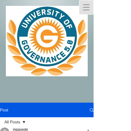
Post
All Posts
mpgoede