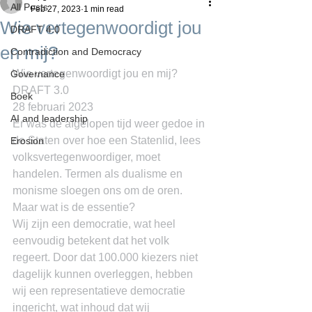
All Posts
Feb 27, 2023
1 min read
Wie vertegenwoordigt jou
DRAFT 4.0
en mij?
Contradiction and Democracy
Wie vertegenwoordigt jou en mij?
Governance
DRAFT 3.0
Boek
28 februari 2023
AI and leadership
Er was de afgelopen tijd weer gedoe in 
de Staten over hoe een Statenlid, lees 
Erosion
volksvertegenwoordiger, moet 
handelen. Termen als dualisme en 
monisme sloegen ons om de oren. 
Maar wat is de essentie?
Wij zijn een democratie, wat heel 
eenvoudig betekent dat het volk 
regeert. Door dat 100.000 kiezers niet 
dagelijk kunnen overleggen, hebben 
wij een representatieve democratie 
ingericht, wat inhoud dat wij 