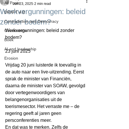
All Posts
Jun 23, 2025
2 min read
Werkvergunningen: beleid
DRAFT 4.0
zonder bodem?
Contradiction and Democracy
Werkvergunningen: beleid zonder 
Governance
bodem?
Boek
AI and leadership
23 juni 2025
Erosion
Vrijdag 20 juni luisterde ik toevallig in 
de auto naar een live-uitzending. Eerst 
sprak de minister van Financiën, 
daarna de minister van SOAW, gevolgd 
door vertegenwoordigers van 
belangenorganisaties uit de 
toerismesector. Het verraste me – de 
regering geeft al jaren geen 
persconferenties meer.
En dat was te merken. Zelfs de 