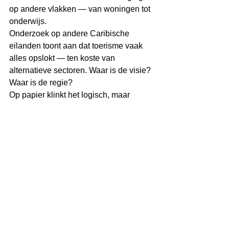
op andere vlakken — van woningen tot 
onderwijs.
Onderzoek op andere Caribische 
eilanden toont aan dat toerisme vaak 
alles opslokt — ten koste van 
alternatieve sectoren. Waar is de visie? 
Waar is de regie?
Op papier klinkt het logisch, maar 
beleid zonder samenhang en lange 
termijnvisie is uiteindelijk vooral… 
beleid zonder bodem.
Miguel Goede
Boek
Governance