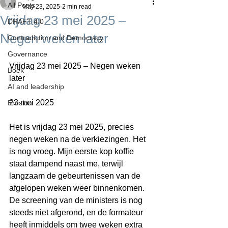
All Posts
May 23, 2025
2 min read
Vrijdag 23 mei 2025 –
DRAFT 4.0
Negen weken later
Contradiction and Democracy
Governance
Vrijdag 23 mei 2025 – Negen weken 
Boek
later
AI and leadership
23 mei 2025
Erosion
Het is vrijdag 23 mei 2025, precies 
negen weken na de verkiezingen. Het 
is nog vroeg. Mijn eerste kop koffie 
staat dampend naast me, terwijl 
langzaam de gebeurtenissen van de 
afgelopen weken weer binnenkomen. 
De screening van de ministers is nog 
steeds niet afgerond, en de formateur 
heeft inmiddels om twee weken extra 