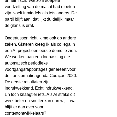
unheimisch. Wat zo’n soepele 
voortzetting van de macht had moeten 
zijn, voelt inmiddels als iets anders. De 
partij blijft aan, dat lijkt duidelijk, maar 
de glans is eraf.
Ondertussen richt ik me ook op andere 
zaken. Gisteren kreeg ik als collega in 
een AI-project een eerste demo te zien. 
We werken aan een toepassing die 
automatisch periodieke 
voortgangsrapportages genereert voor 
de transformatieagenda Curaçao 2030. 
De eerste resultaten zijn 
indrukwekkend. Echt indrukwekkend. 
En toch knaagt er iets. Als AI straks dit 
werk beter en sneller kan dan wij – wat 
blijft er dan over voor 
contentontwikkelaars?