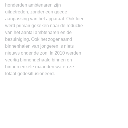
honderden ambtenaren zijn 
uitgetreden, zonder een goede 
aanpassing van het apparaat. Ook toen 
werd primair gekeken naar de reductie 
van het aantal ambtenaren en de 
bezuiniging. Ook het zogenaamd 
binnenhalen van jongeren is niets 
nieuws onder de zon. In 2010 werden 
veertig binnengehaald binnen en 
binnen enkele maanden waren ze 
totaal gedesillusioneerd.
References
Met VVU plek voor yooung profs. 
(2021, Mei 26). Antilliaans Dagblad, p. 
1.
Wijziging roept verdere vragen op. 
(2021, mei 26). Antilliaans Dagblad, p. 
4.