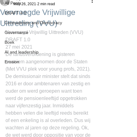
All Posts
May 26, 2021
2 min read
Vervroegde Vrijwillige
DRAFT 4.0
Uittreding (VVU)
Contradiction and Democracy
Vervroegd Vrijwillig Uittreden (VVU)
Governance
DRAFT 1.0
Boek
27 mei 2021
AI and leadership
De landsverordening is gisteren 
unaniem aangenomen door de Staten 
Erosion
(Met VVU plek voor young profs, 2021). 
De demissionair minister stelt dat sinds 
2016 er door ambtenaren van zestig en 
ouder om werd geroepen want toen 
werd de pensioenleeftijd opgetrokken 
naar vijfenzestig jaar. Inmiddels 
hebben velen die leeftijd reeds bereikt 
of een enkeling is al overleden. Dus wij 
wachten al jaren op deze regeling. Ok, 
de wet werd door oppositie van voor de 