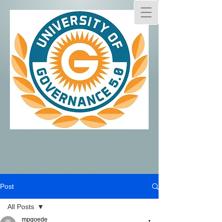
Post
All Posts
mpgoede