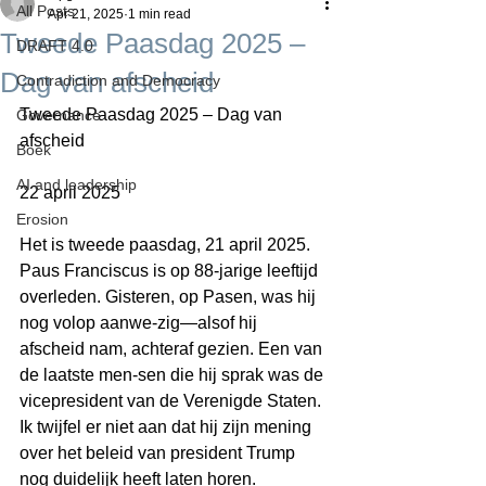
All Posts
Apr 21, 2025
1 min read
Tweede Paasdag 2025 –
DRAFT 4.0
Dag van afscheid
Contradiction and Democracy
Tweede Paasdag 2025 – Dag van 
Governance
afscheid
Boek
AI and leadership
22 april 2025
Erosion
Het is tweede paasdag, 21 april 2025. 
Paus Franciscus is op 88-jarige leeftijd 
overleden. Gisteren, op Pasen, was hij 
nog volop aanwe-zig—alsof hij 
afscheid nam, achteraf gezien. Een van 
de laatste men-sen die hij sprak was de 
vicepresident van de Verenigde Staten. 
Ik twijfel er niet aan dat hij zijn mening 
over het beleid van president Trump 
nog duidelijk heeft laten horen.