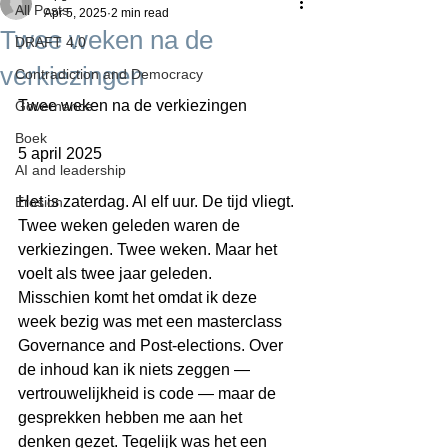
All Posts
Apr 5, 2025
2 min read
Twee weken na de
DRAFT 4.0
verkiezingen
Contradiction and Democracy
Twee weken na de verkiezingen
Governance
Boek
5 april 2025
AI and leadership
Het is zaterdag. Al elf uur. De tijd vliegt. 
Erosion
Twee weken geleden waren de 
verkiezingen. Twee weken. Maar het 
voelt als twee jaar geleden.
Misschien komt het omdat ik deze 
week bezig was met een masterclass 
Governance and Post-elections. Over 
de inhoud kan ik niets zeggen — 
vertrouwelijkheid is code — maar de 
gesprekken hebben me aan het 
denken gezet. Tegelijk was het een 