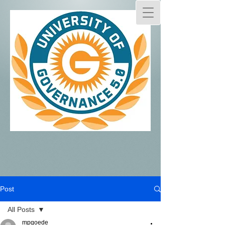
Post
All Posts
mpgoede