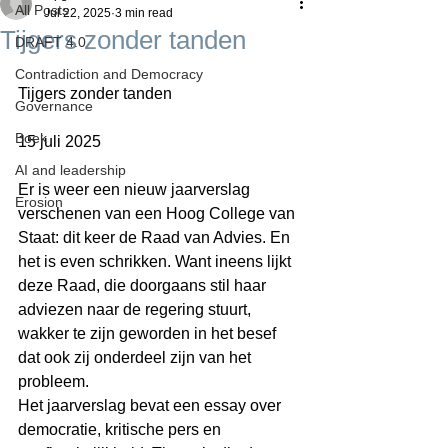
All Posts
Jul 22, 2025
3 min read
Tijgers zonder tanden
DRAFT 4.0
Contradiction and Democracy
Tijgers zonder tanden
Governance
Boek
15 juli 2025
AI and leadership
Er is weer een nieuw jaarverslag 
Erosion
verschenen van een Hoog College van 
Staat: dit keer de Raad van Advies. En 
het is even schrikken. Want ineens lijkt 
deze Raad, die doorgaans stil haar 
adviezen naar de regering stuurt, 
wakker te zijn geworden in het besef 
dat ook zij onderdeel zijn van het 
probleem.
Het jaarverslag bevat een essay over 
democratie, kritische pers en 