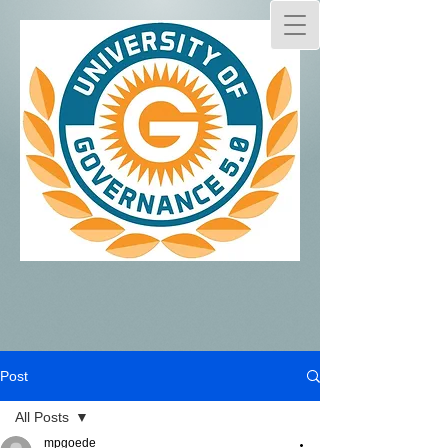
Post
All Posts
mpgoede