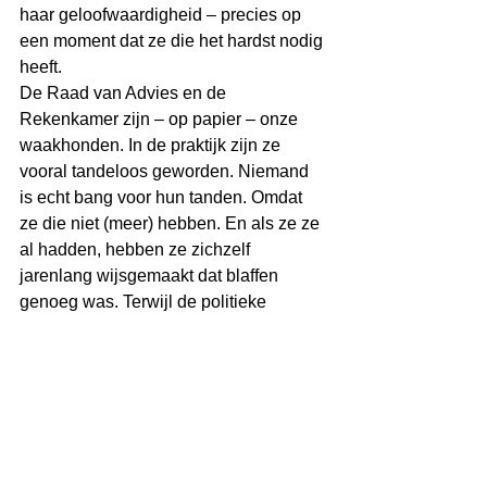
haar geloofwaardigheid – precies op 
een moment dat ze die het hardst nodig 
heeft.
De Raad van Advies en de 
Rekenkamer zijn – op papier – onze 
waakhonden. In de praktijk zijn ze 
vooral tandeloos geworden. Niemand 
is echt bang voor hun tanden. Omdat 
ze die niet (meer) hebben. En als ze ze 
al hadden, hebben ze zichzelf 
jarenlang wijsgemaakt dat blaffen 
genoeg was. Terwijl de politieke 
hyena’s allang doorhadden dat je ze 
gerust kon negeren.
Misschien is het goed dat de Raad het 
nu zelf zegt: "Spoed mag nooit ten 
koste gaan van kwaliteit."
Tot die tijd rest ons slechts deze 
conclusie: Curaçao wordt bestuurd 