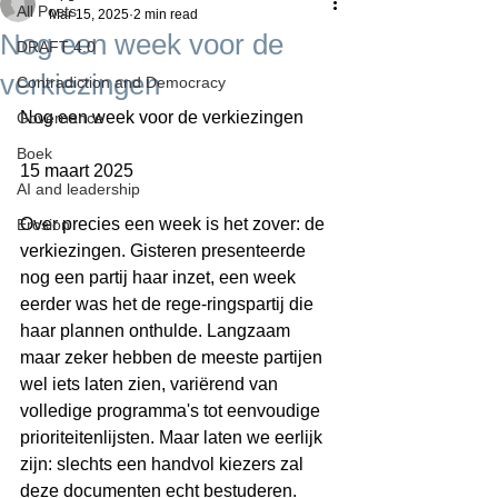
All Posts
Mar 15, 2025
2 min read
Nog een week voor de
DRAFT 4.0
verkiezingen
Contradiction and Democracy
Nog een week voor de verkiezingen
Governance
Boek
15 maart 2025
AI and leadership
Over precies een week is het zover: de 
Erosion
verkiezingen. Gisteren presenteerde 
nog een partij haar inzet, een week 
eerder was het de rege-ringspartij die 
haar plannen onthulde. Langzaam 
maar zeker hebben de meeste partijen 
wel iets laten zien, variërend van 
volledige programma's tot eenvoudige 
prioriteitenlijsten. Maar laten we eerlijk 
zijn: slechts een handvol kiezers zal 
deze documenten echt bestuderen. 