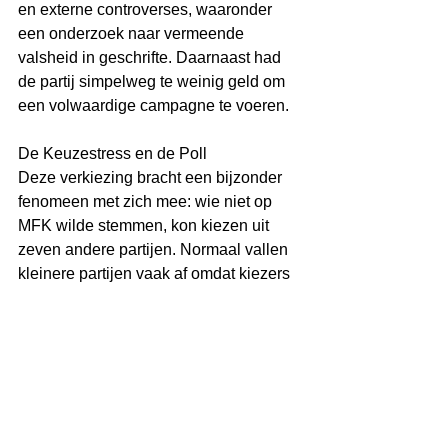
en externe controverses, waaronder 
een onderzoek naar vermeende 
valsheid in geschrifte. Daarnaast had 
de partij simpelweg te weinig geld om 
een volwaardige campagne te voeren.
De Keuzestress en de Poll
Deze verkiezing bracht een bijzonder 
fenomeen met zich mee: wie niet op 
MFK wilde stemmen, kon kiezen uit 
zeven andere partijen. Normaal vallen 
kleinere partijen vaak af omdat kiezers 
geen stem willen verspillen aan een 
partij die de kiesdrempel niet haalt. Dat 
beperkte de reële keuze tot PAR, MAN-
PIN of PNP. Veel kiezers konden 
simpelweg geen keuze maken, wat 
mogelijk bijdroeg aan de lagere 
opkomst.