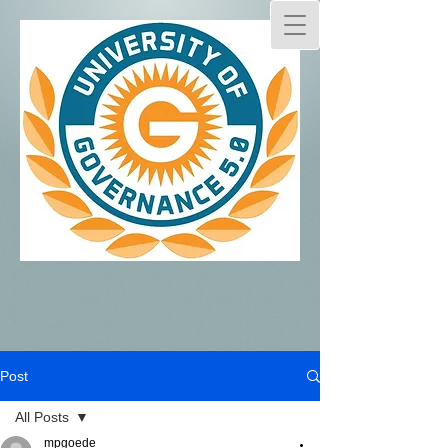
Post
All Posts
mpgoede