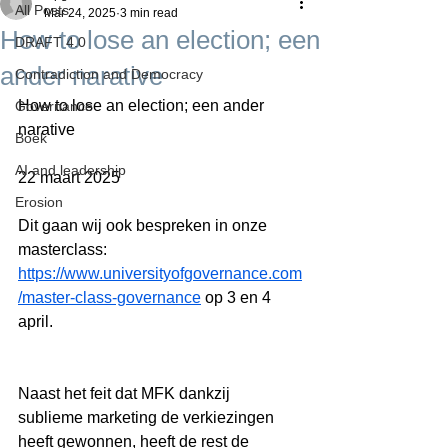
All Posts
Mar 24, 2025
3 min read
How to lose an election; een
DRAFT 4.0
ander narative
Contradiction and Democracy
How to lose an election; een ander 
Governance
narative
Boek
AI and leadership
22 maart 2025
Erosion
Dit gaan wij ook bespreken in onze 
masterclass: 
https://www.universityofgovernance.com
/master-class-governance
 op 3 en 4 
april.
Naast het feit dat MFK dankzij 
sublieme marketing de verkiezingen 
heeft gewonnen, heeft de rest de 