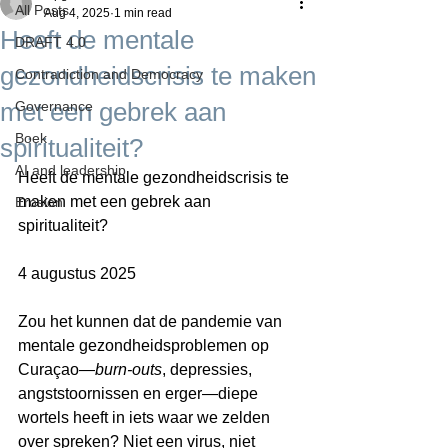
All Posts
Aug 4, 2025
1 min read
Heeft de mentale
DRAFT 4.0
gezondheidscrisis te maken
Contradiction and Democracy
met een gebrek aan
Governance
Boek
spiritualiteit?
AI and leadership
Heeft de mentale gezondheidscrisis te 
maken met een gebrek aan 
Erosion
spiritualiteit?
4 augustus 2025
Zou het kunnen dat de pandemie van 
mentale gezondheidsproblemen op 
Curaçao—
burn-outs
, depressies, 
angststoornissen en erger—diepe 
wortels heeft in iets waar we zelden 
over spreken? Niet een virus, niet 