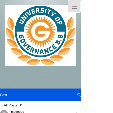
Post
All Posts
mpgoede