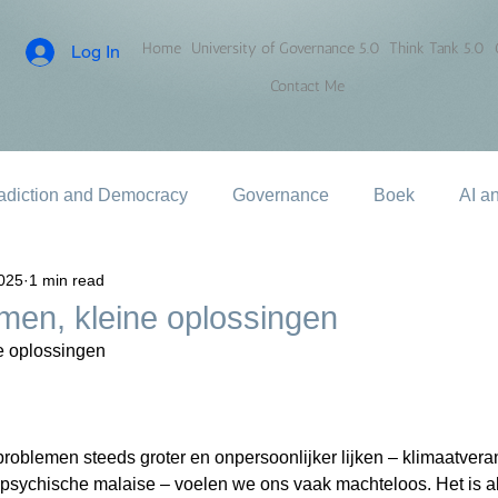
Home
University of Governance 5.0
Think Tank 5.0
Log In
Contact Me
adiction and Democracy
Governance
Boek
AI a
2025
1 min read
men, kleine oplossingen
e oplossingen
roblemen steeds groter en onpersoonlijker lijken – klimaatvera
, psychische malaise – voelen we ons vaak machteloos. Het is a