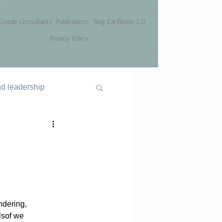
Goede Consultants
Publications
Blog Caribbean 5.0
Privacy Policy
nd leadership
ndering, 
lsof we 