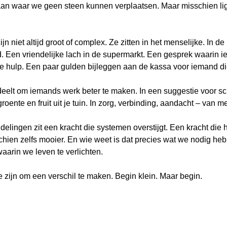
an waar we geen steen kunnen verplaatsen. Maar misschien ligt 
n niet altijd groot of complex. Ze zitten in het menselijke. In de
 Een vriendelijke lach in de supermarkt. Een gesprek waarin i
he hulp. Een paar gulden bijleggen aan de kassa voor iemand di
je deelt om iemands werk beter te maken. In een suggestie voor sc
roente en fruit uit je tuin. In zorg, verbinding, aandacht – van m
delingen zit een kracht die systemen overstijgt. Een kracht die h
chien zelfs mooier. En wie weet is dat precies wat we nodig he
arin we leven te verlichten.
te zijn om een verschil te maken. Begin klein. Maar begin.