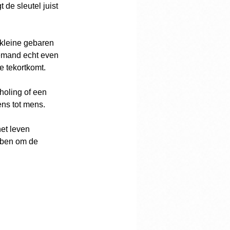
de sleutel juist 
 kleine gebaren 
emand echt even 
e tekortkomt.
holing of een 
ens tot mens.
et leven 
bben om de 