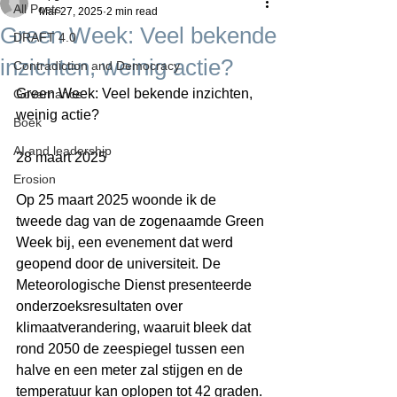
All Posts
Mar 27, 2025
2 min read
Green Week: Veel bekende
DRAFT 4.0
inzichten, weinig actie?
Contradiction and Democracy
Green Week: Veel bekende inzichten, 
Governance
weinig actie?
Boek
AI and leadership
28 maart 2025
Erosion
Op 25 maart 2025 woonde ik de 
tweede dag van de zogenaamde Green 
Week bij, een evenement dat werd 
geopend door de universiteit. De 
Meteorologische Dienst presenteerde 
onderzoeksresultaten over 
klimaatverandering, waaruit bleek dat 
rond 2050 de zeespiegel tussen een 
halve en een meter zal stijgen en de 
temperatuur kan oplopen tot 42 graden.