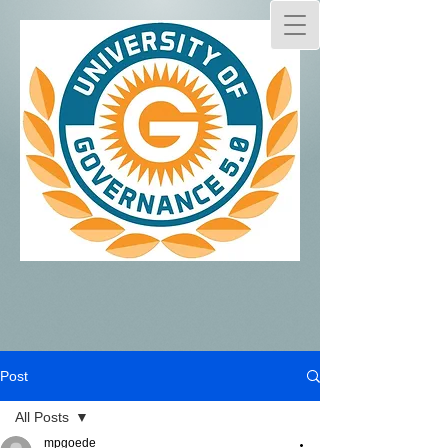
Post
All Posts
mpgoede