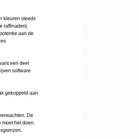
n kleuren steeds 
raffinaderij 
potentie aan de 
ies 
want een deel 
ijven software 
Vaak gekoppeld aan 
 verwachten. De 
e moet het doen. 
dsgrenzen.