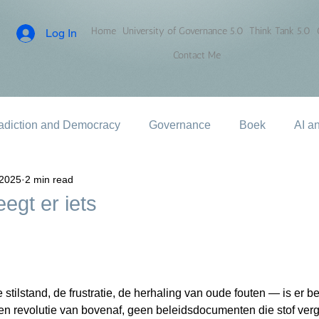
Home
University of Governance 5.0
Think Tank 5.0
Log In
Contact Me
adiction and Democracy
Governance
Boek
AI a
 2025
2 min read
egt er iets
stilstand, de frustratie, de herhaling van oude fouten — is er b
een revolutie van bovenaf, geen beleidsdocumenten die stof verg