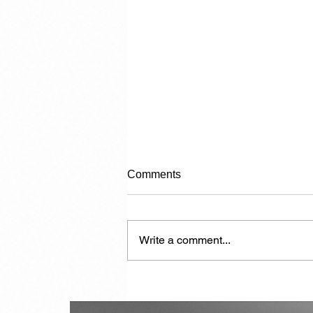
Comments
Write a comment...
How AI will destroy
intelligence