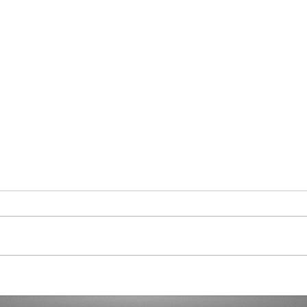
De politie-kogel en de
Gener
samenleving
psyc