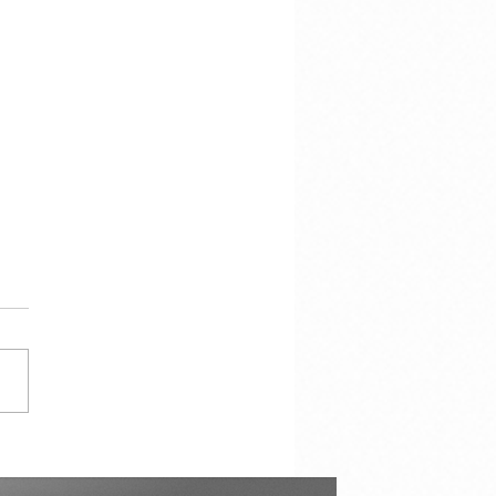
aties: sociologie,
hologie en marketing