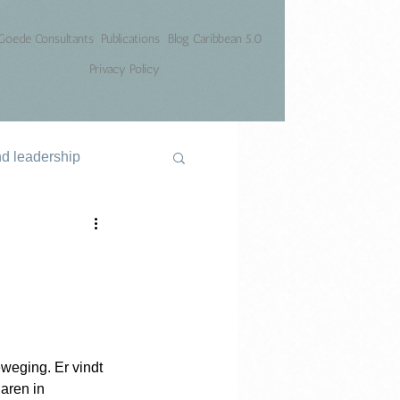
Goede Consultants
Publications
Blog Caribbean 5.0
Privacy Policy
nd leadership
eweging. Er vindt 
aren in 