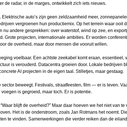
 de radar, in de marges, ontwikkelt zich iets nieuws.
 Elektrische auto’s zijn geen zeldzaamheid meer, zonnepanele
rijven vergroenen hun productiemix. Op het terrein waar ooit de 
en nu andere gesprekken: over waterstof, wind op zee, en export
d. Grote projecten, internationale ambities. Er worden conferent
oor de overheid, maar door mensen die vooruit willen.
weging voelbaar. Een achtste zeekabel komt eraan, essentieel, 
uctuur is verouderd. Datacentra groeien door. Lokale bedrijven bl
concrete AI projecten in de eigen taal. Stilletjes, maar gestaag.
e sector beweegt. Festivals, straatfeesten, film — er is leven. 
jn voegen is gegroeid, maar toch. Er is potentie.
 “Waar blijft de overheid?” Maar daar hoeven we het niet van te
 boven. Het is de onderstroom, zoals Jan Rotmans het noemt. Di
eten te vinden. Samenwerkingen die verder reiken dan de eilan