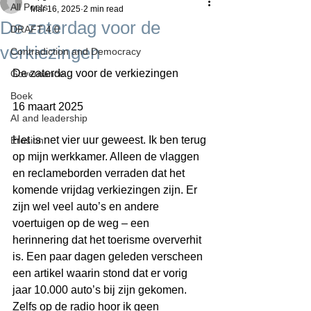
All Posts
Mar 16, 2025
2 min read
De zaterdag voor de
DRAFT 4.0
verkiezingen
Contradiction and Democracy
De zaterdag voor de verkiezingen
Governance
Boek
16 maart 2025
AI and leadership
Het is net vier uur geweest. Ik ben terug 
Erosion
op mijn werkkamer. Alleen de vlaggen 
en reclameborden verraden dat het 
komende vrijdag verkiezingen zijn. Er 
zijn wel veel auto’s en andere 
voertuigen op de weg – een 
herinnering dat het toerisme oververhit 
is. Een paar dagen geleden verscheen 
een artikel waarin stond dat er vorig 
jaar 10.000 auto’s bij zijn gekomen. 
Zelfs op de radio hoor ik geen 