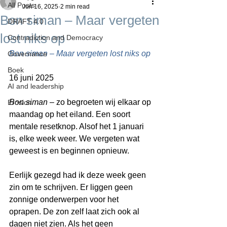
All Posts
Jun 16, 2025
2 min read
Bon siman – Maar vergeten
DRAFT 4.0
lost niks op
Contradiction and Democracy
Bon siman – Maar vergeten lost niks op
Governance
Boek
16 juni 2025
AI and leadership
Bon siman
 – zo begroeten wij elkaar op 
Erosion
maandag op het eiland. Een soort 
mentale resetknop. Alsof het 1 januari 
is, elke week weer. We vergeten wat 
geweest is en beginnen opnieuw.
Eerlijk gezegd had ik deze week geen 
zin om te schrijven. Er liggen geen 
zonnige onderwerpen voor het 
oprapen. De zon zelf laat zich ook al 
dagen niet zien. Als het geen 