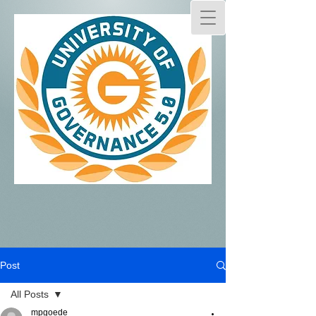
Post
All Posts
mpgoede