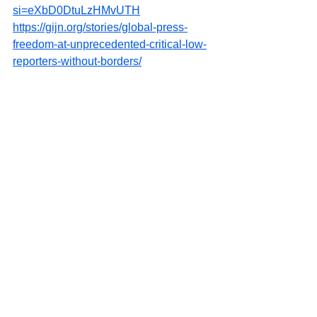
si=eXbD0DtuLzHMvUTH
https://gijn.org/stories/global-press-
freedom-at-unprecedented-critical-low-
reporters-without-borders/
Boek
Governance
See All
Recent Posts