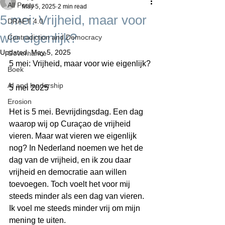
All Posts
May 5, 2025
2 min read
5 mei: Vrijheid, maar voor
DRAFT 4.0
wie eigenlijk?
Contradiction and Democracy
Updated:
May 5, 2025
Governance
5 mei: Vrijheid, maar voor wie eigenlijk?
Boek
AI and leadership
5 mei 2025
Erosion
Het is 5 mei. Bevrijdingsdag. Een dag 
waarop wij op Curaçao de vrijheid 
vieren. Maar wat vieren we eigenlijk 
nog? In Nederland noemen we het de 
dag van de vrijheid, en ik zou daar 
vrijheid en democratie aan willen 
toevoegen. Toch voelt het voor mij 
steeds minder als een dag van vieren. 
Ik voel me steeds minder vrij om mijn 
mening te uiten.