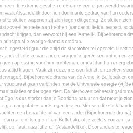
n heen. In extreme gevallen creëren ze een eigen wereld waarin 
n vaak Afstandelijk door hun dominante gedrag van hun ouders 
af te sluiten wapenen zij zich tegen dit gedrag, Ze sluiten zich 
ist zoveel behoefte aan hebben (aandacht, liefde, respect, socia
andacht krijgen, dan verwordt hij een 'Arme ik'. Bijbehorende d
n principe alle overige drama's creëren.
ch ingesteld figuur die altijd de slachtoffer rol opzoekt. Heeft e
e aandacht die ze van andere vragen krijgen/eisen ontnemen ze
n geen oplossing voor hun problemen, omdat dan hun energiebr
 dus altijd klagen. Vaak zijn deze mensen labiel, en zoeken steu
ndervrager). Bijbehorende drama van de Arme ik: Bullebak en on
r structureel gaan verbinden met de Universele energie (vijfde i
iemanipulaties onder ogen zien. De hierboven beheersingsdrama'
t Ego is dus sterker dan je Boeddha-natuur en dat moet je zien
energiemanipulaties onder ogen te zien. Mensen die sterk hande
achten een bepaalde rol van een ander (Bijbehorende drama). 
, dan ga je of terug brullen (Bullebak), of je zoekt smoezen: 'ja m
delijk op: 'laat maar lullen...' (Afstandelijke). Door anders te rea