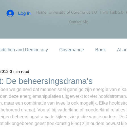
Home
University of Governance 5.0
Think Tank 5.0
Log In
Contact Me
adiction and Democracy
Governance
Boek
AI a
 2013
3 min read
t: De beheersingsdrama's
ebben we geleerd dat mensen snel geneigd zijn energie van elkaa
rden deze energiemanipulaties uitgewerkt tot vier hoofdstromen.
, maar een combinatie van twee is ook mogelijk. Elke hoofdstr
behorend drama). Vooral bij vader/kind of moeder/kind relaties i
 eigen beheersingsdrama te kijken, zie je die van je ouders. De 
 dat elk ongeboren geest (toekomstig kind) zijn ouders bewust ki