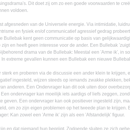
ingsdrama's. Dit doet zij om zo een goede voorwaarden te cre
unnen voldoen.
t afgesneden van de Universele energie. Via intimidatie, luidru
risme en fysiek en/of communicatief agressief gedrag probeert 
e Bullebak kent geen communicatie op basis van gelijkwaardighe
te zijn en heeft geen interesse voor de ander. Een Bullebak 'zuigt
 Bijbehorend drama van de Bullebak: Meestal een 'Arme ik', in 
ur. In extreme gevallen kunnen een Bullebak een nieuwe Bulleba
 sterk en proberen via de discussie een ander klein te krijgen, e
gatief ingesteld, wijzen steeds op iemands zwakke plekken, bek
van anderen. Een Ondervrager kan dit ook uiten door overbezorgd
n. Een ondervrager kan moeilijk iets aardigs of liefs zeggen, zond
te geven. Een ondervrager kan ook positiever ingesteld zijn, maa
ld, om zo zijn eigen problemen op het tweede plan te krijgen. 
r: Kan zowel een 'Arme ik' zijn als een 'Afstandelijk' figuur.
jn en dat niemand hun begrijpt. Zodoende sluiten ze zich geheel