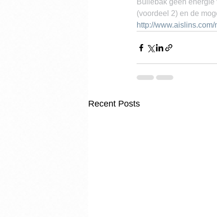
Bullebak geen energie v
(voordeel 2) en de mogel
http://www.aislins.com/
Recent Posts