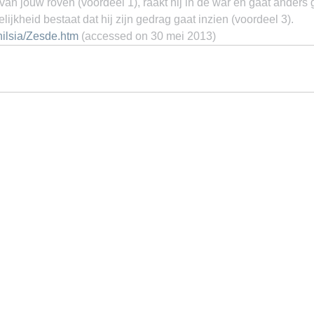
an jouw roven (voordeel 1), raakt hij in de war en gaat anders
ijkheid bestaat dat hij zijn gedrag gaat inzien (voordeel 3).
nilsia/Zesde.htm
 (accessed on 30 mei 2013)