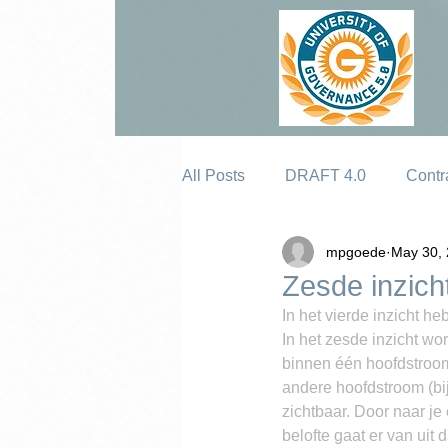
All Posts
DRAFT 4.0
Contr
mpgoede
May 30,
Erosion
Zesde inzich
In het vierde inzicht h
In het zesde inzicht wo
binnen één hoofdstroom
andere hoofdstroom (bij
zichtbaar. Door naar je
belofte gaat er van uit