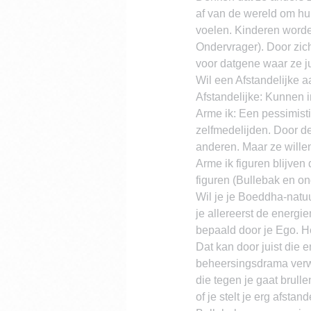
af van de wereld om hu
voelen. Kinderen worde
Ondervrager). Door zich 
voor datgene waar ze ju
Wil een Afstandelijke a
Afstandelijke: Kunnen i
Arme ik: Een pessimistis
zelfmedelijden. Door d
anderen. Maar ze wille
Arme ik figuren blijven
figuren (Bullebak en o
Wil je je Boeddha-natuu
je allereerst de energ
bepaald door je Ego. He
Dat kan door juist die 
beheersingsdrama verw
die tegen je gaat brullen
of je stelt je erg afstan