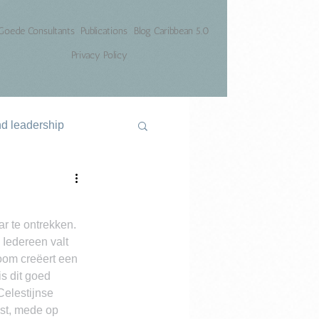
Goede Consultants
Publications
Blog Caribbean 5.0
Privacy Policy
nd leadership
r te ontrekken. 
 Iedereen valt 
oom creëert een 
s dit goed 
Celestijnse 
est, mede op 