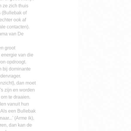
ze zich thuis 
(Bullebak of 
echter ook af 
le contacten). 
rama van De 
en groot 
 energie van die 
on opdroogt. 
n bij dominante 
dervrager.
nzicht), dan moet 
s zijn en worden 
 om te draaien. 
len vanuit hun 
Als een Bullebak 
aar...' (Arme ik), 
geren, dan kan de 