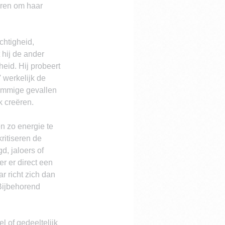
ëren om haar 
chtigheid, 
hij de ander 
id. Hij probeert 
' werkelijk de 
sommige gevallen 
k creëren.
n zo energie te 
ritiseren de 
, jaloers of 
er er direct een 
r richt zich dan 
Bijbehorend 
 of gedeeltelijk 