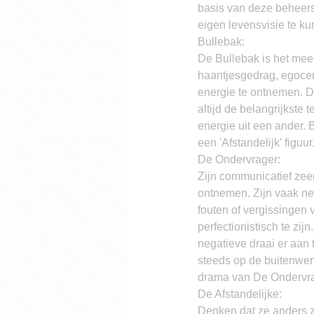
basis van deze beheers
eigen levensvisie te k
Bullebak:
De Bullebak is het mees
haantjesgedrag, egocent
energie te ontnemen. D
altijd de belangrijkste 
energie uit een ander.
een 'Afstandelijk' figu
De Ondervrager:
Zijn communicatief zeer
ontnemen. Zijn vaak ne
fouten of vergissingen 
perfectionistisch te zij
negatieve draai er aan 
steeds op de buitenwere
drama van De Ondervrage
De Afstandelijke:
Denken dat ze anders zi