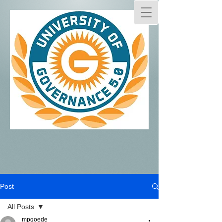
Post
All Posts
mpgoede