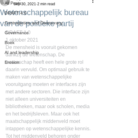
All Posts
Sep 30, 2021
2 min read
Wetenschappelijk bureau
DRAFT 4.0
van de politieke partij
Contradiction and Democracy
DRAFT 1.0
Governance
1 oktober 2021
Boek
De mensheid is vooruit gekomen 
AI and leadership
dankzij de wetenschap. De 
wetenschap heeft een hele grote rol 
Erosion
daarin vervuld. Om optimaal gebruik te 
maken van wetenschappelijke 
vooruitgang moeten er interfaces zijn 
met andere sectoren. Die interface zijn 
niet alleen universiteiten en 
bibliotheken, maar ook scholen, media 
en het bedrijfsleven. Maar ook het 
maatschappelijk middenveld moet 
intappen op wetenschappelijke kennis. 
Tot het middenveld behoren onder 