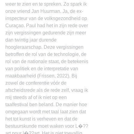
weer te zien en te spreken. Zo spark ik 
onze vriend Jan Huurman. Ja, de ex-
inspecteur van de volksgezondheid op 
Curaçao. Paul had het in zijn rede over 
zijn vergissingen gedurende zijn meer 
dan twintig jaar durende 
hoogleraarschap. Deze vergissingen 
betroffen de rol van de technologie, de 
rol van de nationale staat, de betekenis 
van politiek en de interpretatie van 
maakbaarheid (Frissen, 2022). Bij 
zowel de conferentie vóór de 
afscheidsrede als de rede zelf, vraag ik 
mij steeds af of ik niet op een 
taalfestival ben beland. De manier hoe 
omgegaan wordt met taal laat zien dat 
het tot kunst is verheven en dat de 
bestuurskunde moet waken voor L�??
art pour l�??art. Het is niet toevallig 