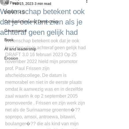
All Posts
Feb 15, 2023
3 min read
Wetenschap betekent ook
DRAFT 4.0
dat je ook kunt zien als je
Contradiction and Democracy
achteraf geen gelijk had
Governance
Boek
Wetenschap betekent ook dat je ook 
kunt zien als je achteraf geen gelijk had 
AI and leadership
DRAFT 3.0 16 februari 2023 Op 25 
Erosion
november 2022 hield mijn promotor 
prof. Paul Frissen zijn 
afscheidscollege. De datum is 
memorabel en niet in de eerste plaats 
omdat ik aanwezig was en in dezelfde 
zaal waarin ik op 2 september 2005 
promoveerde . Frissen en zijn werk zijn 
net als de Surinaamse groenten�??
sopropo, amsoi, antroewa, bitawiri, 
boulanger�?? die als kind van mijn 