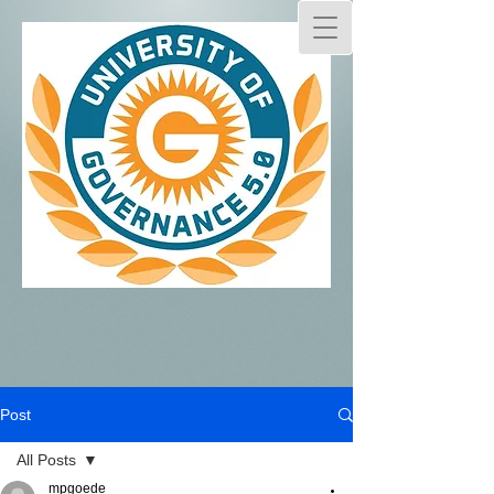
Post
All Posts
mpgoede