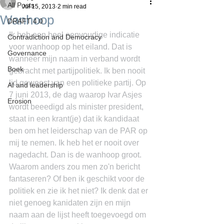
All Posts
Jul 15, 2013
2 min read
Wanhoop
DRAFT 4.0
Ik heb een heel eenvoudige indicatie 
Contradiction and Democracy
voor wanhoop op het eiland. Dat is 
Governance
wanneer mijn naam in verband wordt 
Boek
gebracht met partijpolitiek. Ik ben nooit 
lid geweest van een politieke partij. Op 
AI and leadership
7 juni 2013, de dag waarop Ivar Asjes 
Erosion
wordt beeedigd als minister president, 
staat in een krant(je) dat ik kandidaat 
ben om het leiderschap van de PAR op 
mij te nemen. Ik heb het er nooit over 
nagedacht. Dan is de wanhoop groot. 
Waarom anders zou men zo'n bericht 
fantaseren? Of ben ik geschikt voor de 
politiek en zie ik het niet? Ik denk dat er 
niet genoeg kanidaten zijn en mijn 
naam aan de lijst heeft toegevoegd om 