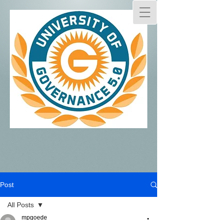
Post
All Posts
mpgoede