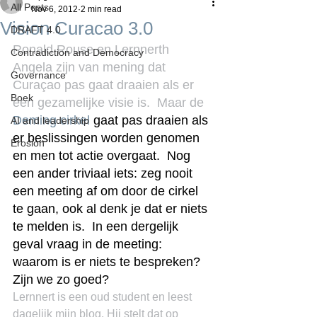
All Posts
Nov 6, 2012
2 min read
Vision Curacao 3.0
DRAFT 4.0
Ronald Rouse en Lernnerth 
Contradiction and Democracy
Angela zijn van mening dat 
Governance
Curaçao pas gaat draaien als er 
Boek
een gezamelijke visie is.  Maar de 
Deming cirkel
 gaat pas draaien als 
AI and leadership
er beslissingen worden genomen 
Erosion
en men tot actie overgaat.  Nog 
een ander triviaal iets: zeg nooit 
een meeting af om door de cirkel 
te gaan, ook al denk je dat er niets 
te melden is.  In een dergelijk 
geval vraag in de meeting: 
waarom is er niets te bespreken?  
Zijn we zo goed?
Lernnert is een oud student en leest 
dagelijk mijn blog. Hij stelt dat op 