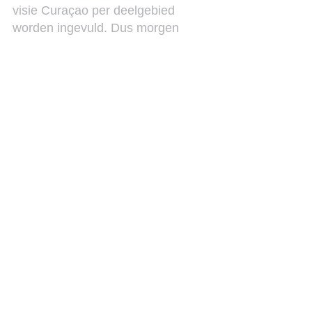
visie Curaçao per deelgebied 
worden ingevuld. Dus morgen 
Justitie Curaçao 3.0.
Ga naar de homepage en wordt lid 
van de Think Tank.
See All
Recent Posts