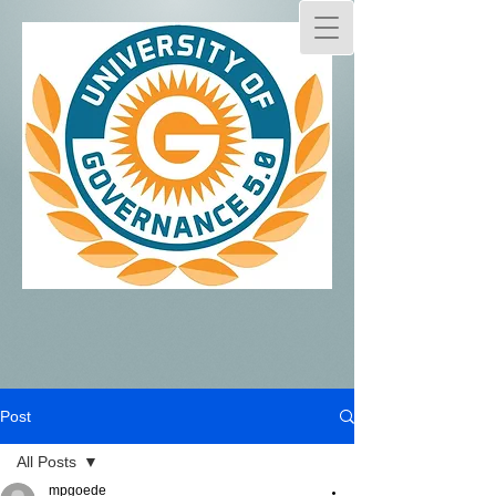
Post
All Posts
mpgoede