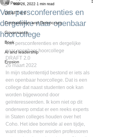
All Posts
Mar 26, 2022
1 min read
Van persconferenties en
DRAFT 4.0
dergelijke naar openbaar
Contradiction and Democracy
hoorcollege
Governance
Boek
Van persconferenties en dergelijke 
naar openbaar hoorcollege
AI and leadership
DRAFT 2.0
Erosion
26 maart 2022
In mijn studententijd bestond er iets als 
een openbaar hoorcollege. Dat is een 
college dat naast studenten ook kan 
worden bijgewoond door 
geïnteresseerden. Ik kom niet op dit 
onderwerp omdat er een reeks experts 
in Staten colleges houden over het 
Coho. Het idee borrelde al een tijdje, 
want steeds meer worden professoren 