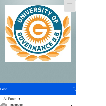
Post
All Posts
mpgoede