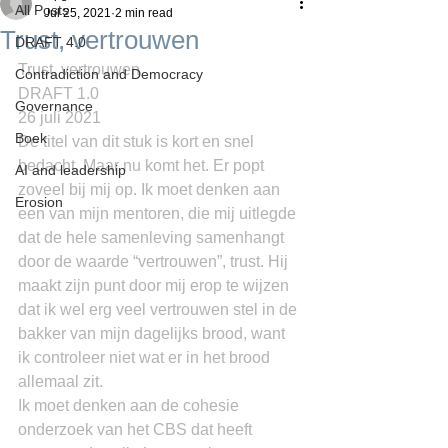
All Posts
Jul 25, 2021
2 min read
Trust, vertrouwen
DRAFT 4.0
Trust, vertrouwen
Contradiction and Democracy
DRAFT 1.0
Governance
26 juli 2021
Boek
De titel van dit stuk is kort en snel 
bedacht. Maar nu komt het. Er popt 
AI and leadership
zoveel bij mij op. Ik moet denken aan 
Erosion
een van mijn mentoren, die mij uitlegde 
dat de hele samenleving samenhangt 
door de waarde “vertrouwen”, trust. Hij 
maakt zijn punt door mij erop te wijzen 
dat ik wel erg veel vertrouwen stel in de 
bakker van mijn dagelijks brood, want 
ik controleer niet wat er in het brood 
allemaal zit.
Ik moet denken aan de cohesie 
onderzoek van het CBS dat heeft 