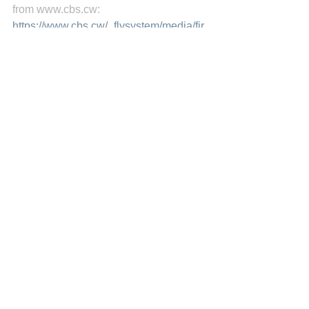
from www.cbs.cw: 
https://www.cbs.cw/_flysystem/media/fir
st-results-social-cohesion-survey-
2015.pdf
Covey, S. M. (2006). The Speed of 
Trust: The One Thing That Changes 
Everything . Free Press.
Fukuyama, F. (1995). Trust: Social 
Virtues and Creation of Prosperity.
Gates, B., & Hemingway, C. (1999). 
Business @ the Speed of Thought. 
Warner Books.
Dr. Miguel Goede