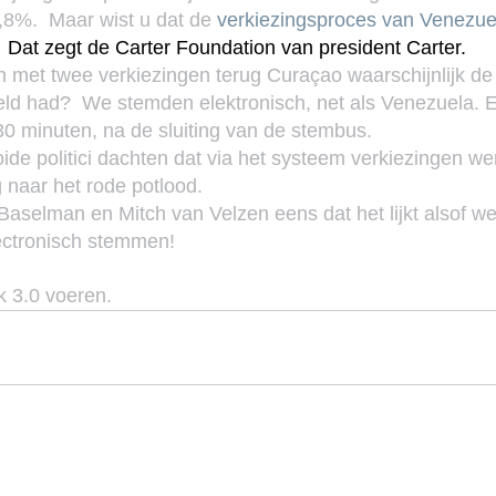
8%.  Maar wist u dat de 
verkiezingsproces van Venezuel
  Dat zegt de Carter Foundation van president Carter.
en met twee verkiezingen terug Curaçao waarschijnlijk de
eld had?  We stemden elektronisch, net als Venezuela. En
0 minuten, na de sluiting van de stembus.
ide politici dachten dat via het systeem verkiezingen we
 naar het rode potlood.
Baselman en Mitch van Velzen eens dat het lijkt alsof we 
lectronisch stemmen!
k 3.0 voeren.