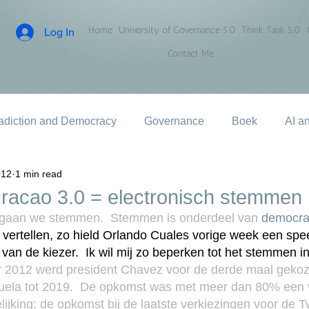
Home
University of Governance 5.0
Think Tank 5.0
Log In
Contact Me
adiction and Democracy
Governance
Boek
AI a
012
1 min read
acao 3.0 = electronisch stemmen
 gaan we stemmen.  Stemmen is onderdeel van 
democrat
 vertellen, zo hield Orlando Cuales vorige week een spe
 van de kiezer.  Ik wil mij zo beperken tot het stemmen i
 2012 werd president Chavez voor de derde maal gekoze
uela tot 2019.  De opkomst was met meer dan 80% een 
gelijking: de opkomst bij de laatste verkiezingen voor de