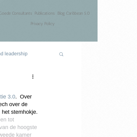
Goede Consultants
Publications
Blog Caribbean 5.0
Privacy Policy
nd leadership
ie 3.0
.  Over 
ech over de 
n het stemhokje.
n tot 
van de hoogste 
 Tweede kamer 