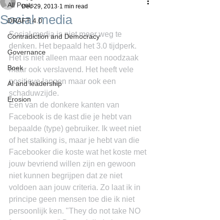
All Posts
Dec 29, 2013
1 min read
Social media
DRAFT 4.0
Social media is niet meer weg te 
Contradiction and Democracy
denken. Het bepaald het 3.0 tijdperk. 
Governance
Het is niet alleen maar een noodzaak 
Boek
maar ook verslavend. Het heeft vele 
positieve langen maar ook een 
AI and leadership
schaduwzijde.
Erosion
Een van de donkere kanten van 
Facebook is de kast die je hebt van 
bepaalde (type) gebruiker. Ik weet niet 
of het stalking is, maar je hebt van die 
Facebooker die koste wat het koste met 
jouw bevriend willen zijn en gewoon 
niet kunnen begrijpen dat ze niet 
voldoen aan jouw criteria. Zo laat ik in 
principe geen mensen toe die ik niet 
persoonlijk ken. "They do not take NO 