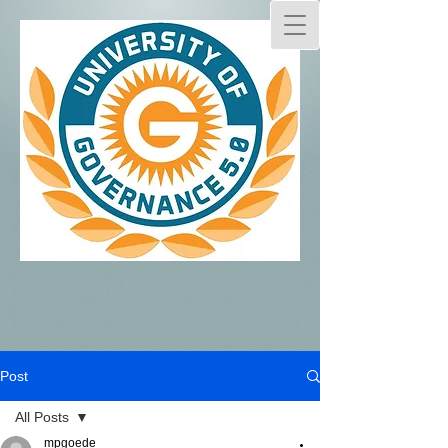
Post
All Posts
mpgoede