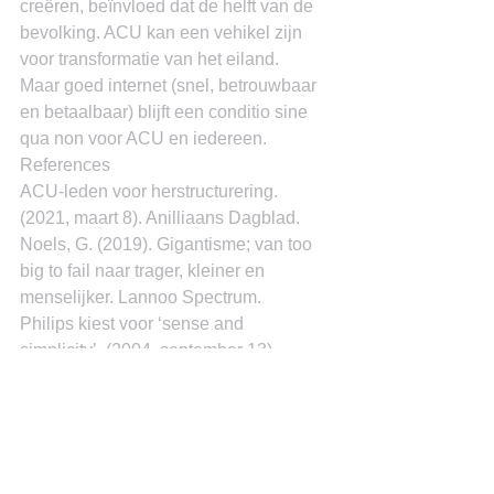
creëren, beïnvloed dat de helft van de 
bevolking. ACU kan een vehikel zijn 
voor transformatie van het eiland.
Maar goed internet (snel, betrouwbaar 
en betaalbaar) blijft een conditio sine 
qua non voor ACU en iedereen.
References
ACU-leden voor herstructurering. 
(2021, maart 8). Anilliaans Dagblad.
Noels, G. (2019). Gigantisme; van too 
big to fail naar trager, kleiner en 
menselijker. Lannoo Spectrum.
Philips kiest voor ‘sense and 
simplicity’. (2004, september 13). 
Opgehaald van www.adformatie.nl: 
https://www.adformatie.nl/contentmarket
ing/philips-kiest-voor-sense-and-
simplicity
Dr. Miguel Goede