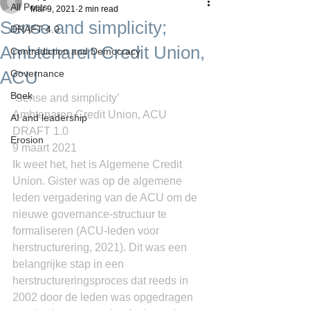
All Posts
Mar 9, 2021
2 min read
Sense and simplicity;
DRAFT 4.0
Ambtenaren Credit Union,
Contradiction and Democracy
ACU
Governance
Boek
‘Sense and simplicity’
Ambtenaren Credit Union, ACU
AI and leadership
DRAFT 1.0
Erosion
9 maart 2021
Ik weet het, het is Algemene Credit 
Union. Gister was op de algemene 
leden vergadering van de ACU om de 
nieuwe governance-structuur te 
formaliseren (ACU-leden voor 
herstructurering, 2021). Dit was een 
belangrijke stap in een 
herstructureringsproces dat reeds in 
2002 door de leden was opgedragen 