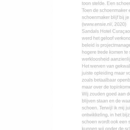
toon stelde. Een schoe
Toen de schoenmaker e
schoenmaker blijf bij je
(www.ensie.nl/, 2020)
Sandals Hotel Curaçao g
werd het geloof verkon
beleid is projectmanag
hogere trede komen te 
werkloosheid aanzienli
Het werven van gekwali
juiste opleiding maar vo
zoals betaalbaar openba
maar over de topinkome
Wij zouden goed aan do
blijven staan en de waa
schoen. Terwijl ik mij 
ontwikkeling, in het bij
schoen wordt ook een s
kunnen wij onder de sc