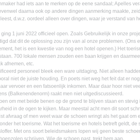
nmaker had iets aan te merken op de eene sandaal; Apelles ver
venwel daarna ook op andere dingen aanmerking maakte, zeide
 leest, d.w.z. oordeel alleen over dingen, waar je verstand van he
ing 1 juni 2022 officieel open. Zoals Gebruikelijk in onze pro
digd dat dit de oplossing zou zijn van al onze problemen. (Ons
ement, het is een kwestie van nog een hotel openen.) Het toeri
staan. 700 lokale mensen zouden een baan krijgen en daarmee
jk afnemen, etc.
ficeerd personeel bleek een ware uitdaging. Niet alleen hadden
oral niet de juiste houding. En poets niet weg het feit dat er nog
ar vervoer en een fatsoenlijk inkomen. Maar daar hoor niet veel
ns (Balkenendenorm) raakt men niet uitgediscussieerd.
en om met beide benen op de grond te blijven staan en stevig 
rheid in de ogen te kijken. Maar meestal acht men dit soort sch
juist afvraag of men weet waar de schoen wringt als het gaat om
zonder het toerisme. Wat het toerisme en hotels betreft geldt, de
loffer. Met ons soort beleidsmakers lopen wij geen beste schoen
hoenzolen schrijven. Wie de schoen past, trekt hem aan.