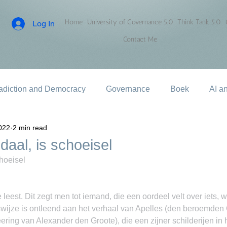
Home
University of Governance 5.0
Think Tank 5.0
Log In
Contact Me
adiction and Democracy
Governance
Boek
AI a
022
2 min read
daal, is schoeisel
hoeisel
e leest. Dit zegt men tot iemand, die een oordeel velt over iets, 
swijze is ontleend aan het verhaal van Apelles (den beroemden
eering van Alexander den Groote), die een zijner schilderijen in