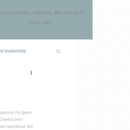
Goede Consultants
Publications
Blog Caribbean 5.0
Privacy Policy
nd leadership
waarvan hij geen 
 Griekschen 
 het openbaar ten 