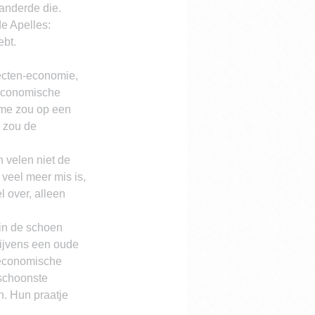
anderde die. 
 Apelles: 
bt. 
jecten-economie, 
 economische 
sme zou op een 
 zou de 
 velen niet de 
 veel meer mis is, 
 over, alleen 
in de schoen 
rijvens een oude 
 economische 
 schoonste 
. Hun praatje 