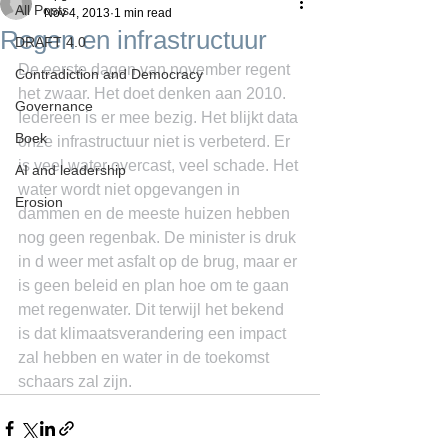
All Posts
Nov 4, 2013
1 min read
Regen en infrastructuur
DRAFT 4.0
De eerste dagen van november regent 
Contradiction and Democracy
het zwaar. Het doet denken aan 2010. 
Governance
Iedereen is er mee bezig. Het blijkt data 
Boek
onze infrastructuur niet is verbeterd. Er 
is veel water overcast, veel schade. Het 
AI and leadership
water wordt niet opgevangen in 
Erosion
dammen en de meeste huizen hebben 
nog geen regenbak. De minister is druk 
in d weer met asfalt op de brug, maar er 
is geen beleid en plan hoe om te gaan 
met regenwater. Dit terwijl het bekend 
is dat klimaatsverandering een impact 
zal hebben en water in de toekomst 
schaars zal zijn.