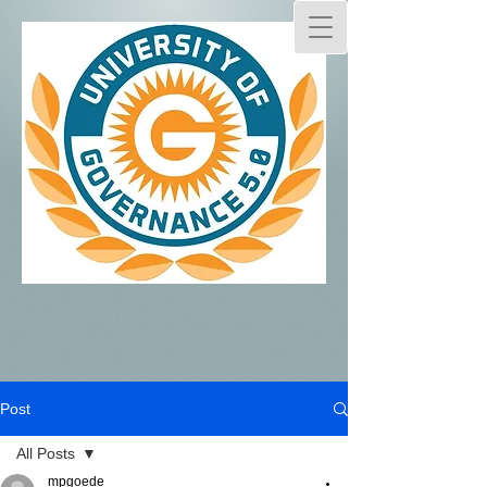
Post
All Posts
mpgoede