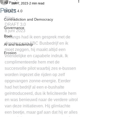
All Posts
Jun 7, 2023
2 min read
Pilots
DRAFT 4.0
Pilots
Contradiction and Democracy
DRAFT 3.0
Governance
8 juni 2023
Boek
Onlangs had ik een gesprek met de 
directeur van ABC Busbedrijf en ik 
AI and leadership
moet zeggen, hij maakt altijd een 
Erosion
vriendelijke en capabele indruk. Ik 
complimenteerde hem met de 
succesvolle pilot waarbij zes e-bussen 
worden ingezet die rijden op zelf 
opgevangen zonne-energie. Eerder 
had het bedrijf al een e-bushalte 
geïntroduceerd, dus ik feliciteerde hem 
en was benieuwd naar de verdere uitrol 
van deze initiatieven. Hij glimlachte 
een beetje, maar gaf aan dat hij er alles 