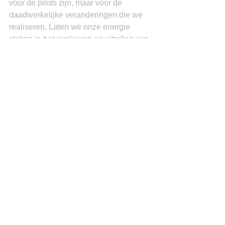
voor de pilots zijn, maar voor de 
daadwerkelijke veranderingen die we 
realiseren. Laten we onze energie 
steken in het evalueren en uitrollen van 
initiatieven die ons eiland duurzamer, 
innovatiever en vooruitstrevender 
maken.
Miguel Goede
See All
Recent Posts