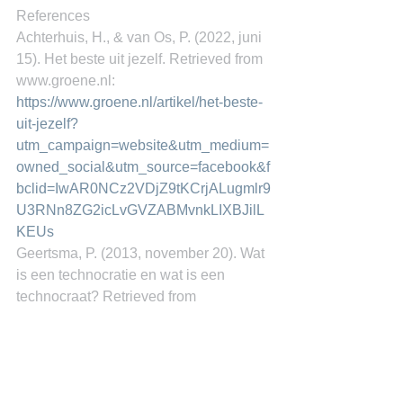
References
Achterhuis, H., & van Os, P. (2022, juni 
15). Het beste uit jezelf. Retrieved from 
www.groene.nl: 
https://www.groene.nl/artikel/het-beste-
uit-jezelf?
utm_campaign=website&utm_medium=
owned_social&utm_source=facebook&f
bclid=IwAR0NCz2VDjZ9tKCrjALugmlr9
U3RNn8ZG2icLvGVZABMvnkLIXBJilL
KEUs
Geertsma, P. (2013, november 20). Wat 
is een technocratie en wat is een 
technocraat? Retrieved from 
www.technischwerken.nl: 
https://www.technischwerken.nl/kennisb
ank/techniek-kennis/wat-is-een-
technocratie-en-wat-is-een-