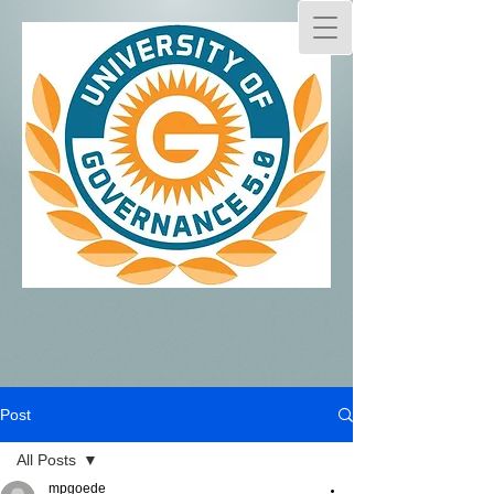
Post
All Posts
mpgoede