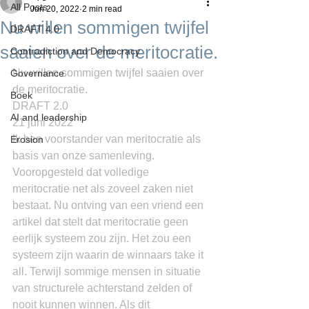
All Posts
Jun 20, 2022
2 min read
Nu willen sommigen twijfel
DRAFT 4.0
saaien over de meritocratie.
Contradiction and Democracy
Nu willen sommigen twijfel saaien over 
Governance
de meritocratie.
Boek
DRAFT 2.0
AI and leadership
21 juni 2022
Ik ben voorstander van meritocratie als 
Erosion
basis van onze samenleving. 
Vooropgesteld dat volledige 
meritocratie net als zoveel zaken niet 
bestaat. Nu ontving van een vriend een 
artikel dat stelt dat meritocratie geen 
eerlijk systeem zou zijn. Het zou een 
systeem zijn waarin de winnaars take it 
all. Terwijl sommige mensen in situatie 
van structurele achterstand zelden of 
nooit kunnen winnen. Als dit 