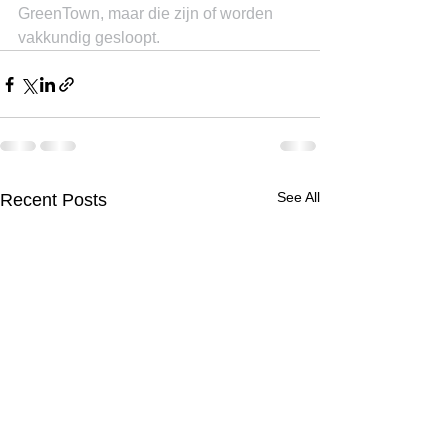
GreenTown, maar die zijn of worden 
vakkundig gesloopt.
See All
Recent Posts