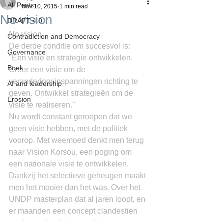
All Posts
Nov 10, 2015
1 min read
No vision
DRAFT 4.0
No vision
Contradiction and Democracy
De derde conditie om succesvol is: 
Governance
"Een visie en strategie ontwikkelen. 
Boek
Creer een visie om de 
veranderingsinspanningen richting te 
AI and leadership
geven. Ontwikkel strategieën om de 
Erosion
visie te realiseren."
Nu wordt constant geroepen dat we 
geen visie hebben, met de politiek 
voorop. Met weemoed denkt men terug 
naar Vision Korsou, een poging om 
een nationale visie te ontwikkelen. 
Dankzij het selectieve geheugen maakt 
men het mooier dan het was. Over het 
UNDP masterplan dat al jaren loopt, en 
er maanden een concept clandestien 