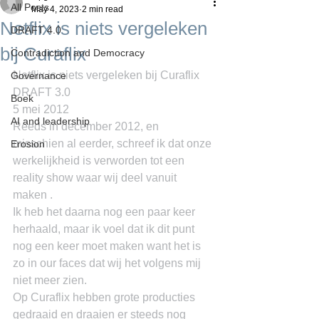
All Posts
May 4, 2023
2 min read
Netflix is niets vergeleken
DRAFT 4.0
bij Curaflix
Contradiction and Democracy
Netflix is niets vergeleken bij Curaflix
Governance
DRAFT 3.0
Boek
5 mei 2012
AI and leadership
Reeds in december 2012, en 
misschien al eerder, schreef ik dat onze 
Erosion
werkelijkheid is verworden tot een 
reality show waar wij deel vanuit 
maken .
Ik heb het daarna nog een paar keer 
herhaald, maar ik voel dat ik dit punt 
nog een keer moet maken want het is 
zo in our faces dat wij het volgens mij 
niet meer zien.
Op Curaflix hebben grote producties 
gedraaid en draaien er steeds nog 