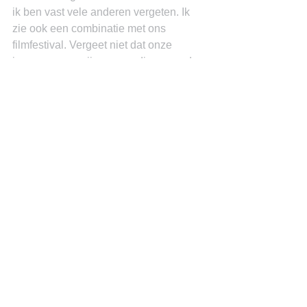
ik ben vast vele anderen vergeten. Ik 
zie ook een combinatie met ons 
filmfestival. Vergeet niet dat onze 
jongeren weg zijn van media en reeds 
nu regelmatig scoren met short films.
Een vraag: Welke is serie is jouw 
favoriet?
Miguel Goede
See All
Recent Posts