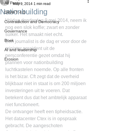
All Posts
May 9, 2014
1 min read
Nationbuilding
DRAFT 4.0
Vrijdag donderdag 9 mei 2014, neem ik 
Contradiction and Democracy
nog een slok koffie; zwart en zonder 
Governance
suiker. Het smaakt niet echt.
Boek
Een journalist is de dag er voor door de 
minister president uit de 
AI and leadership
persconferentie gezet omdat hij 
Erosion
plannen voor nationbuilding 
luchtkastelen noemde. Op alle fronten 
is het bizar. Cft zegt dat de overheid 
blijkbaar niet in staat is om 200 miljoen 
investeringen uit te voeren. Dat 
betekent dus dat het ambtelijk apparaat 
niet functioneert.
De ontvanger heeft een tipheidsactie. 
Het datacenter Ctex is in opspraak 
gebracht. De aangeschoten 