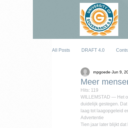
All Posts
DRAFT 4.0
Contr
mpgoede
Jun 9, 2
Erosion
Meer mensen
Hits: 119
WILLEMSTAD — Het oplei
duidelijk gestegen. Dat 
laag tot laagopgeleid 
Advertentie
Tien jaar later blijkt d