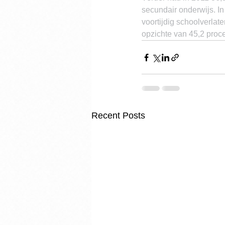
secundair onderwijs. In
voortijdig schoolverlat
opzichte van 45,2 proce
Recent Posts