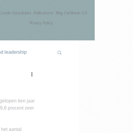
Goede Consultants
Publications
Blog Caribbean 5.0
Privacy Policy
nd leadership
elopen tien jaar 
69,8 procent zeer 
 het aantal 