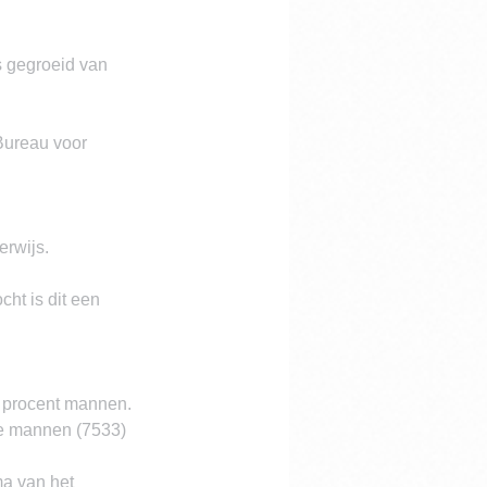
s gegroeid van 
Bureau voor 
erwijs.
ht is dit een 
9 procent mannen.
e mannen (7533) 
a van het 