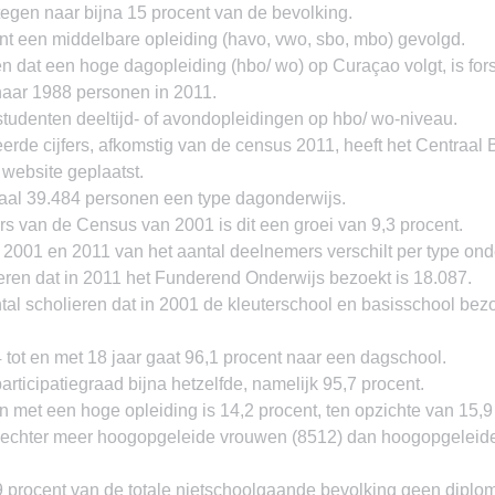
egen naar bijna 15 procent van de bevolking.
ent een middelbare opleiding (havo, vwo, sbo, mbo) gevolgd.
n dat een hoge dagopleiding (hbo/ wo) op Curaçao volgt, is for
aar 1988 personen in 2011.
tudenten deeltijd- of avondopleidingen op hbo/ wo-niveau.
rde cijfers, afkomstig van de census 2011, heeft het Centraal 
 website geplaatst.
taal 39.484 personen een type dagonderwijs.
rs van de Census van 2001 is dit een groei van 9,3 procent.
 2001 en 2011 van het aantal deelnemers verschilt per type ond
ieren dat in 2011 het Funderend Onderwijs bezoekt is 18.087.
al scholieren dat in 2001 de kleuterschool en basisschool bezoc
 tot en met 18 jaar gaat 96,1 procent naar een dagschool.
rticipatiegraad bijna hetzelfde, namelijk 95,7 procent.
 met een hoge opleiding is 14,2 procent, ten opzichte van 15,
er echter meer hoogopgeleide vrouwen (8512) dan hoogopgeleid
9 procent van de totale nietschoolgaande bevolking geen diplom