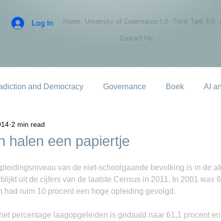
Home
University of Governance 5.0
Think Tank 5.0
Log In
Contact Me
adiction and Democracy
Governance
Boek
AI a
014
2 min read
 halen een papiertje
dingsniveau van de niet-schoolgaande bevolking is in de afg
blijkt uit de cijfers van de laatste Census in 2011. In 2001 was 
en had ruim 10 procent een hoge opleiding gevolgd.
at het percentage laagopgeleiden is gedaald naar 61,1 procent en