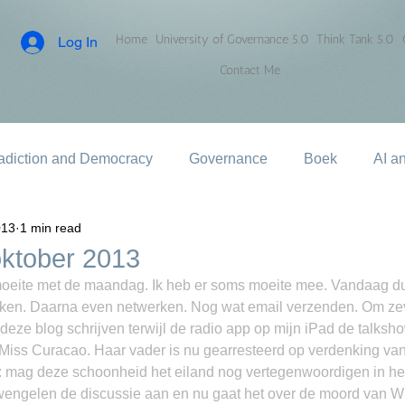
Home
University of Governance 5.0
Think Tank 5.0
Log In
Contact Me
adiction and Democracy
Governance
Boek
AI a
013
1 min read
ktober 2013
eite met de maandag. Ik heb er soms moeite mee. Vandaag dus
zaken. Daarna even netwerken. Nog wat email verzenden. Om ze
deze blog schrijven terwijl de radio app op mijn iPad de talksho
 Miss Curacao. Haar vader is nu gearresteerd op verdenking va
: mag deze schoonheid het eiland nog vertegenwoordigen in het
wengelen de discussie aan en nu gaat het over de moord van Wie