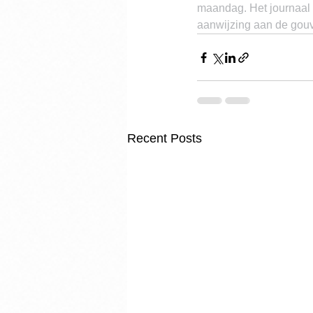
maandag. Het journaal 
aanwijzing aan de gouve
Recent Posts