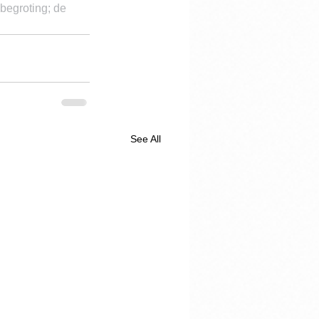
begroting; de 
See All