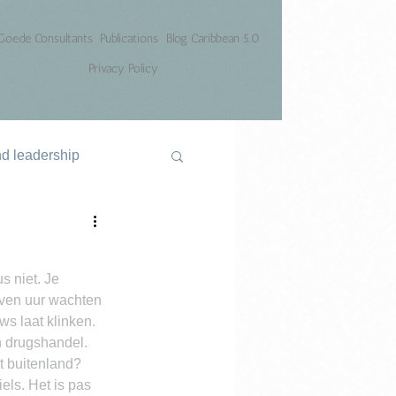
Goede Consultants
Publications
Blog Caribbean 5.0
Privacy Policy
nd leadership
 niet. Je 
ven uur wachten 
ws laat klinken. 
n drugshandel. 
 buitenland? 
ls. Het is pas 