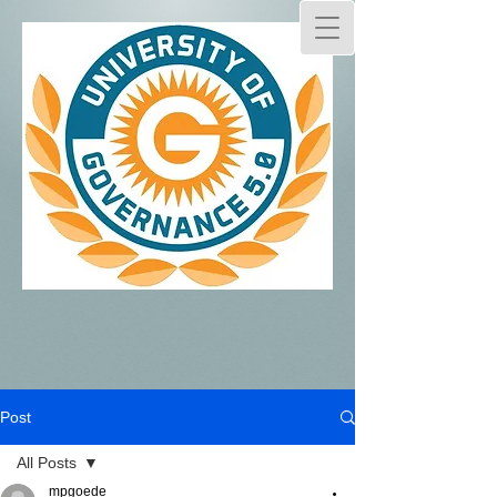
Post
All Posts
mpgoede