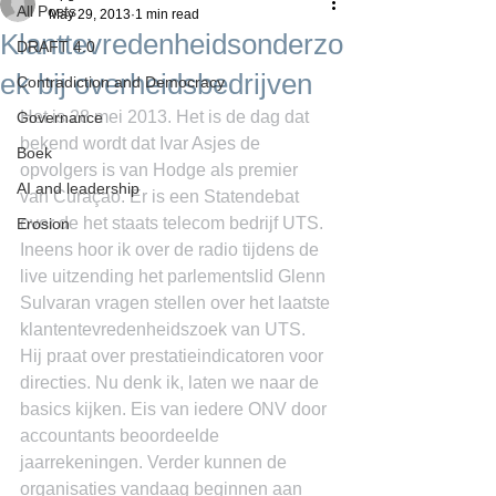
All Posts
May 29, 2013
1 min read
Klanttevredenheidsonderzo
DRAFT 4.0
ek bij overheidsbedrijven
Contradiction and Democracy
Het is 28 mei 2013. Het is de dag dat 
Governance
bekend wordt dat Ivar Asjes de 
Boek
opvolgers is van Hodge als premier 
AI and leadership
van Curaçao. Er is een Statendebat 
over de het staats telecom bedrijf UTS. 
Erosion
Ineens hoor ik over de radio tijdens de 
live uitzending het parlementslid Glenn 
Sulvaran vragen stellen over het laatste 
klantentevredenheidszoek van UTS. 
Hij praat over prestatieindicatoren voor 
directies. Nu denk ik, laten we naar de 
basics kijken. Eis van iedere ONV door 
accountants beoordeelde 
jaarrekeningen. Verder kunnen de 
organisaties vandaag beginnen aan 