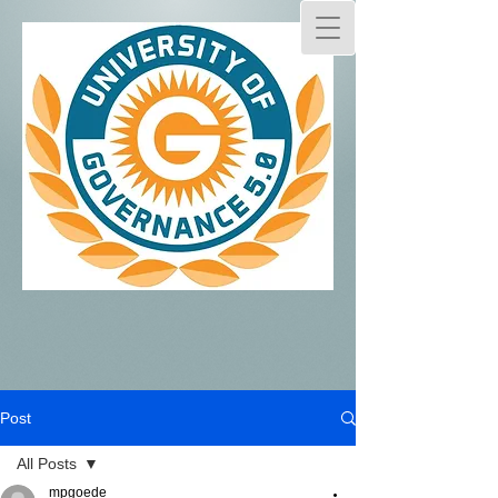
Post
All Posts
mpgoede