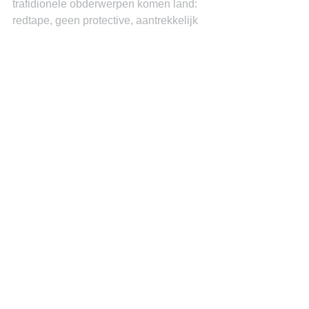
trafidionele obderwerpen komen land: 
redtape, geen protective, aantrekkelijk 
belasting regiem en Curacao moet het 
exportpowerhouse van de Caribbean 
worden.
Cijfers CBS
See All
Recent Posts