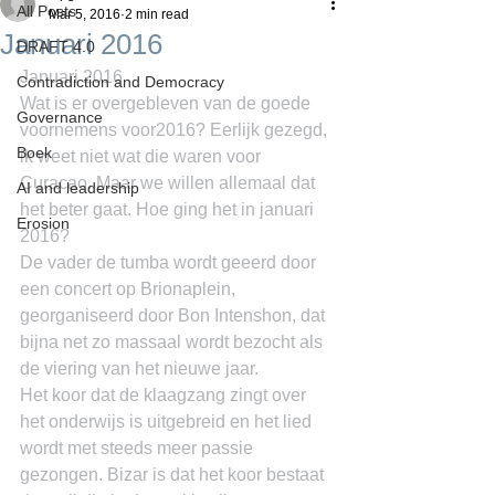
All Posts
Mar 5, 2016
2 min read
Januari 2016
DRAFT 4.0
Januari 2016
Contradiction and Democracy
Wat is er overgebleven van de goede 
Governance
voornemens voor2016? Eerlijk gezegd, 
Boek
ik weet niet wat die waren voor 
Curacao. Maar we willen allemaal dat 
AI and leadership
het beter gaat. Hoe ging het in januari 
Erosion
2016?
De vader de tumba wordt geeerd door 
een concert op Brionaplein, 
georganiseerd door Bon Intenshon, dat 
bijna net zo massaal wordt bezocht als 
de viering van het nieuwe jaar.
Het koor dat de klaagzang zingt over 
het onderwijs is uitgebreid en het lied 
wordt met steeds meer passie 
gezongen. Bizar is dat het koor bestaat 