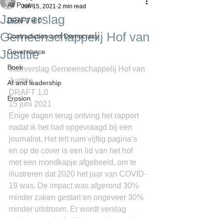
All Posts
Jun 15, 2021
2 min read
Jaarverslag
DRAFT 4.0
Gemeenschappelij Hof van
Contradiction and Democracy
Justitie
Governance
Boek
Jaarverslag Gemeenschappelij Hof van 
Justitie
AI and leadership
DRAFT 1.0
Erosion
15 juni 2021
Enige dagen terug ontving het rapport 
nadat ik het had opgevraagd bij een 
journalist. Het telt ruim vijftig pagina’s 
en op de cover is een lid van het hof 
met een mondkapje afgebeeld, om te 
illustreren dat 2020 het jaar van COVID-
19 was. De impact was afgerond 30% 
minder zaken gestart en ongeveer 30% 
minder uitstroom. Er wordt verslag 