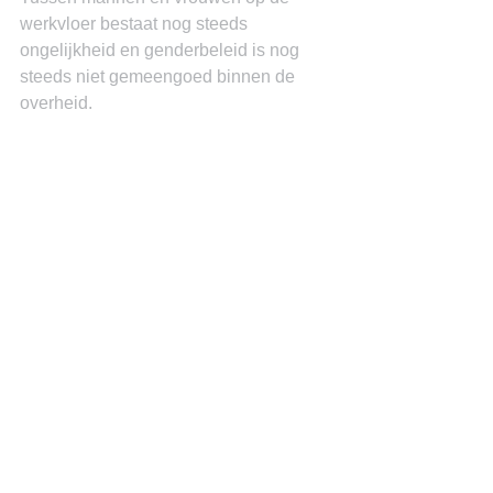
werkvloer bestaat nog steeds 
ongelijkheid en genderbeleid is nog 
steeds niet gemeengoed binnen de 
overheid.
“De relatieve groei in het sterftecijfer de 
afgelopen twaalf jaar onder kinderen 
onder de vijf jaar, is aanleiding voor 
onderzoek”
, aldus Unicef.
Alle conclusies en aanbevelingen zijn 
te lezen op www.unicef.nl/childrights.
: Published by:
(Knipselkrant Curacao © 2010-2013 ) 
www.kkcuracao.com
(
http://www.kkcuracao.com/?p=27928
, 
geraadpleegd op 6 juni 2013)
Ik moet gelijk denken aan het 
wegsturen van de ambtelijke top bij het 