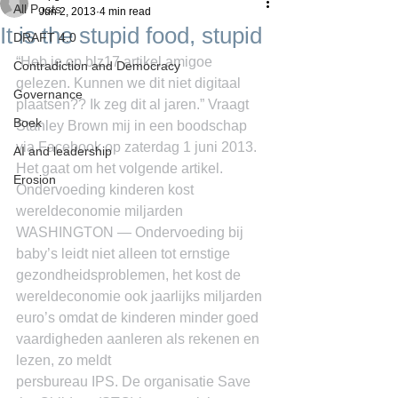
All Posts
Jun 2, 2013
4 min read
It is the stupid food, stupid
DRAFT 4.0
“Heb je op blz17 artikel amigoe 
Contradiction and Democracy
gelezen. Kunnen we dit niet digitaal 
Governance
plaatsen?? Ik zeg dit al jaren.” Vraagt 
Boek
Stanley Brown mij in een boodschap 
via Facebook op zaterdag 1 juni 2013. 
AI and leadership
Het gaat om het volgende artikel.
Erosion
Ondervoeding kinderen kost 
wereldeconomie miljarden
WASHINGTON — Ondervoeding bij 
baby’s leidt niet alleen tot ernstige 
gezondheidsproblemen, het kost de 
wereldeconomie ook jaarlijks miljarden 
euro’s omdat de kinderen minder goed 
vaardigheden aanleren als rekenen en 
lezen, zo meldt
persbureau IPS. De organisatie Save 