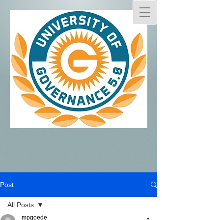
Post
All Posts
mpgoede