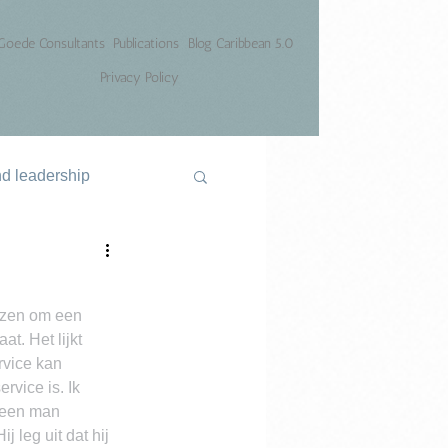
Goede Consultants
Publications
Blog Caribbean 5.0
Privacy Policy
nd leadership
ijzen om een 
t. Het lijkt 
rvice kan 
rvice is. Ik 
t een man 
 leg uit dat hij 