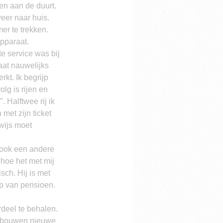
en aan de duurt. 
eer naar huis. 
er te trekken.
pparaat. 
e service was bij 
aat nauwelijks 
kt. Ik begrijp 
lg is rijen en 
. Halftwee rij ik 
met zijn ticket 
wijs moet 
 ook een andere 
 hoe het met mij 
sch. Hij is met 
p van pensioen. 
deel te behalen. 
n bouwen nieuwe 