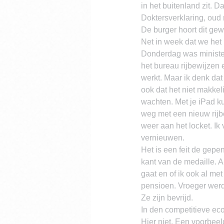
in het buitenland zit. 
Doktersverklaring, oud r
De burger hoort dit ge
Net in week dat we het 
Donderdag was minister 
het bureau rijbewijzen e
werkt. Maar ik denk dat 
ook dat het niet makkel
wachten. Met je iPad kun
weg met een nieuw rijbe
weer aan het locket. Ik 
vernieuwen.
Het is een feit de gepe
kant van de medaille. Al
gaat en of ik ook al met 
pensioen. Vroeger werd
Ze zijn bevrijd.
In den competitieve eco
Hier niet. Een voorbee