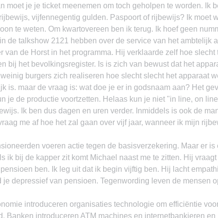
Dan moet je je ticket meenemen om toch geholpen te worden. Ik b
ijbewijs, vijfennegentig gulden. Paspoort of rijbewijs? Ik moet w
woon te weten. Om kwartovereen ben ik terug. Ik hoef geen numm
in de talkshow 2121 hebben over de service van het ambtelijk a
van de Horst in het programma. Hij verklaarde zelf hoe slecht t
n bij het bevolkingsregister. Is is zich van bewust dat het appar
weinig burgers zich realiseren hoe slecht slecht het apparaat wer
ijk is. maar de vraag is: wat doe je er in godsnaam aan? Het gevo
 je de productie voortzetten. Helaas kun je niet "in line, on line"
wijs. Ik ben dus dagen en uren verder. Inmiddels is ook de man 
vraag me af hoe het zal gaan over vijf jaar, wanneer ik mijn rijbe
nsioneerden voeren actie tegen de basisverzekering. Maar er is
s ik bij de kapper zit komt Michael naast me te zitten. Hij vraagt
pensioen ben. Ik leg uit dat ik begin vijftig ben. Hij lacht empathi
 je depressief van pensioen. Tegenwording leven de mensen o
nomie introduceren organisaties technologie om efficiëntie voor
ld. Banken introduceren ATM machines en internetbankieren e