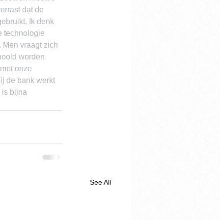
rrast dat de 
bruikt. Ik denk 
e technologie 
. Men vraagt zich 
hoold worden 
 met onze 
ij de bank werkt 
is bijna 
See All