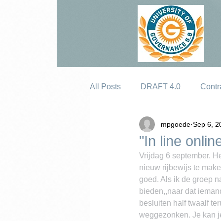
All Posts
DRAFT 4.0
Contr
mpgoede
Sep 6, 2
Erosion
"In line onlin
Vrijdag 6 september. He
nieuw rijbewijs te make
goed. Als ik de groep n
bieden,,naar dat iemand
besluiten half twaalf te
weggezonken. Je kan je 