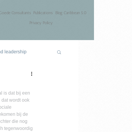
Goede Consultants
Publications
Blog Caribbean 5.0
Privacy Policy
nd leadership
 is dat bij een 
dat wordt ook 
ociale 
gekomen bij de 
ichter die nog 
ch tegenwoordig 