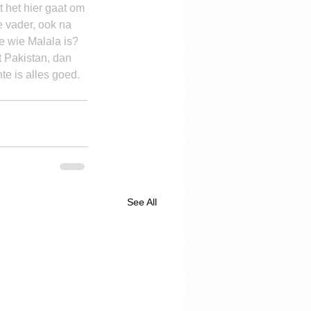
t het hier gaat om 
 vader, ook na 
e wie Malala is? 
t Pakistan, dan 
nte is alles goed. 
See All