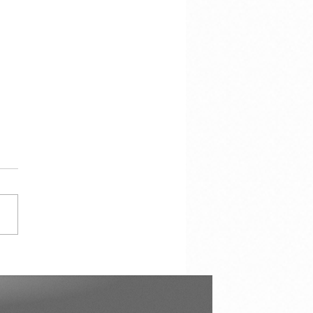
çao in Our Hearts