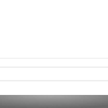
Cura
Another 7,000 Hotel Rooms in
the Next Two Years