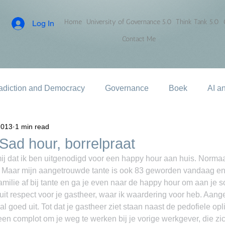
Home
University of Governance 5.0
Think Tank 5.0
Log In
Contact Me
adiction and Democracy
Governance
Boek
AI a
2013
1 min read
Sad hour, borrelpraat
mij dat ik ben uitgenodigd voor een happy hour aan huis. Normaal
 Maar mijn aangetrouwde tante is ook 83 geworden vandaag en 
amilie af bij tante en ga je even naar de happy hour om aan je s
 uit respect voor je gastheer, waar ik waardering voor heb. Aan
aal goed uit. Tot dat je gastheer ziet staan naast de pedofiele opl
en complot om je weg te werken bij je vorige werkgever, die zi