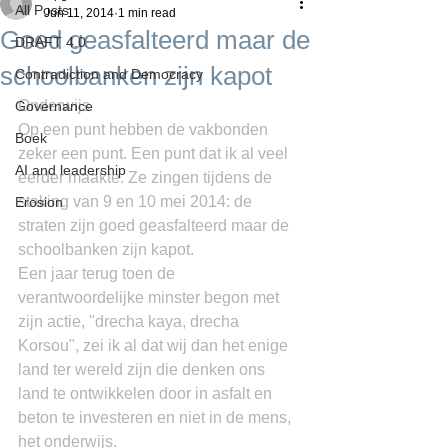
All Posts
Jun 11, 2014
1 min read
Goed geasfalteerd maar de
DRAFT 4.0
schoolbanken zijn kapot
Contradiction and Democracy
Onderwijs
Governance
Op een punt hebben de vakbonden 
Boek
zeker een punt. Een punt dat ik al veel 
AI and leadership
eerder maakte. Ze zingen tijdens de 
staking van 9 en 10 mei 2014: de 
Erosion
straten zijn goed geasfalteerd maar de 
schoolbanken zijn kapot.
Een jaar terug toen de 
verantwoordelijke minster begon met 
zijn actie, "drecha kaya, drecha 
Korsou", zei ik al dat wij dan het enige 
land ter wereld zijn die denken ons 
land te ontwikkelen door in asfalt en 
beton te investeren en niet in de mens, 
het onderwijs.