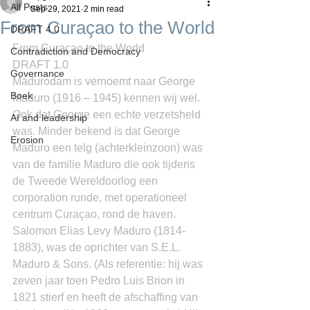
All Posts
Sep 29, 2021
2 min read
From Curaçao to the World
DRAFT 4.0
From Curaçao to the World
Contradiction and Democracy
DRAFT 1.0
Governance
Madurodam is vernoemt naar George 
Boek
Maduro (1916 – 1945) kennen wij wel. 
Ook dat George een echte verzetsheld 
AI and leadership
was. Minder bekend is dat George 
Erosion
Maduro een telg (achterkleinzoon) was 
van de familie Maduro die ook tijdens 
de Tweede Wereldoorlog een 
corporation runde, met operationeel 
centrum Curaçao, rond de haven.
Salomon Elias Levy Maduro (1814-
1883), was de oprichter van S.E.L. 
Maduro & Sons. (Als referentie: hij was 
zeven jaar toen Pedro Luis Brion in 
1821 stierf en heeft de afschaffing van 