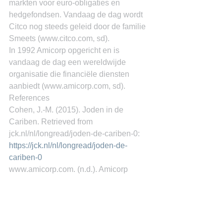
markten voor euro-obligaties en 
hedgefondsen. Vandaag de dag wordt 
Citco nog steeds geleid door de familie 
Smeets (www.citco.com, sd).
In 1992 Amicorp opgericht en is 
vandaag de dag een wereldwijde 
organisatie die financiële diensten 
aanbiedt (www.amicorp.com, sd).
References
Cohen, J.-M. (2015). Joden in de 
Cariben. Retrieved from 
jck.nl/nl/longread/joden-de-cariben-0: 
https://jck.nl/nl/longread/joden-de-
cariben-0
www.amicorp.com. (n.d.). Amicorp 
history organization. Retrieved from 
www.amicorp.com: 
https://www.amicorp.com/amicorp-
group/history-organization