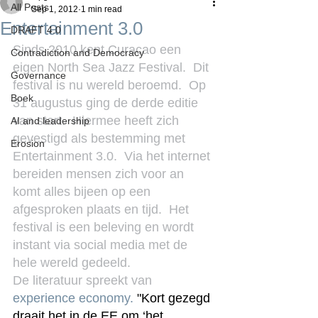
All Posts
Sep 1, 2012
1 min read
Entertainment 3.0
DRAFT 4.0
Sinds 2010 kent Curacao een 
Contradiction and Democracy
eigen North Sea Jazz Festival.  Dit 
Governance
festival is nu wereld beroemd.  Op 
Boek
31 augustus ging de derde editie 
van start.  Hiermee heeft zich 
AI and leadership
gevestigd als bestemming met 
Erosion
Entertainment 3.0.  Via het internet 
bereiden mensen zich voor an 
komt alles bijeen op een 
afgesproken plaats en tijd.  Het 
festival is een beleving en wordt 
instant via social media met de 
hele wereld gedeeld.
De literatuur spreekt van 
experience economy.
 "Kort gezegd 
draait het in de EE om ‘het 