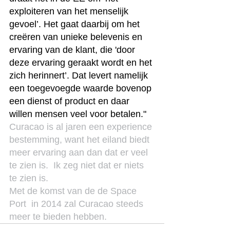
exploiteren van het menselijk 
gevoel’. Het gaat daarbij om het 
creëren van unieke belevenis en 
ervaring van de klant, die 'door 
deze ervaring geraakt wordt en het 
zich herinnert’. Dat levert namelijk 
een toegevoegde waarde bovenop 
een dienst of product en daar 
willen mensen veel voor betalen."
Curacao is al jaren een experience 
bestemming, want het eiland biedt 
meer ervaring aan dan dat er veel 
te zien is.  Ik zeg niet dat er niets 
te zien is.
Met de komst van de de Space 
Port  in 2014 zal Curacao steeds 
meer te bieden hebben.