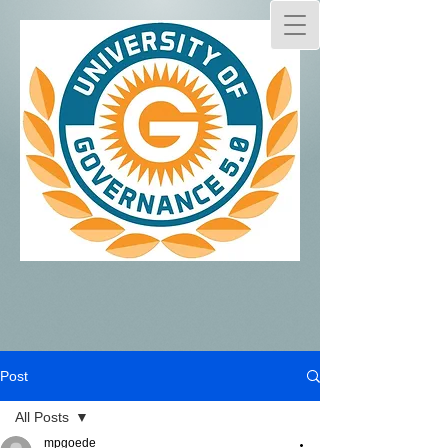
Post
All Posts
mpgoede