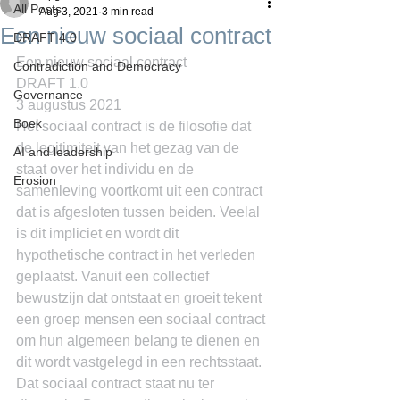
All Posts
Aug 3, 2021
3 min read
Een nieuw sociaal contract
DRAFT 4.0
Een nieuw sociaal contract
Contradiction and Democracy
DRAFT 1.0
Governance
3 augustus 2021
Boek
Het sociaal contract is de filosofie dat 
de legitimiteit van het gezag van de 
AI and leadership
staat over het individu en de 
Erosion
samenleving voortkomt uit een contract 
dat is afgesloten tussen beiden. Veelal 
is dit impliciet en wordt dit 
hypothetische contract in het verleden 
geplaatst. Vanuit een collectief 
bewustzijn dat ontstaat en groeit tekent 
een groep mensen een sociaal contract 
om hun algemeen belang te dienen en 
dit wordt vastgelegd in een rechtsstaat.
Dat sociaal contract staat nu ter 