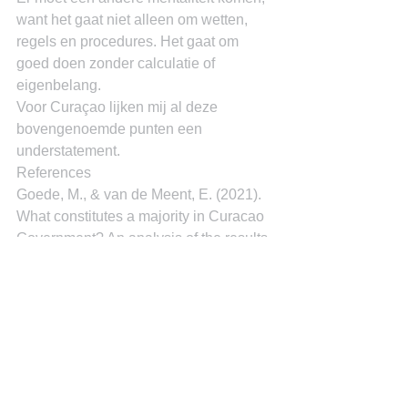
want het gaat niet alleen om wetten, 
regels en procedures. Het gaat om 
goed doen zonder calculatie of 
eigenbelang.
Voor Curaçao lijken mij al deze 
bovengenoemde punten een 
understatement.
References
Goede, M., & van de Meent, E. (2021). 
What constitutes a majority in Curacao 
Government? An analysis of the results 
of Curacao's March 2021 elections. 
Archives of Business Research, 38-44.
Omtzigt, P. (2021). Een nieuw sociaal 
contract. Amsterdam: Prometheus.
Tjeenk Willink, H. (2020). Tegen de 
uitholling. Opgehaald van 
www.groene.nl: 