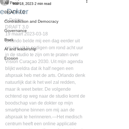
All Posts
Mar 18, 2023
2 min read
e-Dokter
DRAFT 4.0
e-Dokter
Contradiction and Democracy
DRAFT 3.0
Governance
19 maart 2023-03-18
Boek
Orlando belde mij een dag eerder uit 
om mij uit te nodigen om rond acht uur 
AI and leadership
in de studio te zijn om te praten over 
Erosion
Vision Curaçao 2030. Uit mijn agenda 
blijkt weldra dat ik half negen een 
afspraak heb met de arts. Orlando denk 
natuurlijk dat ik het wel zal redden, 
maar ik weet beter. De volgende 
ochtend op weg naar de studio komt de 
boodschap van de dokter op mijn 
smartphone binnen om mij aan de 
afspraak te herinneren.―Het medisch 
centrum heeft een online applicatie 