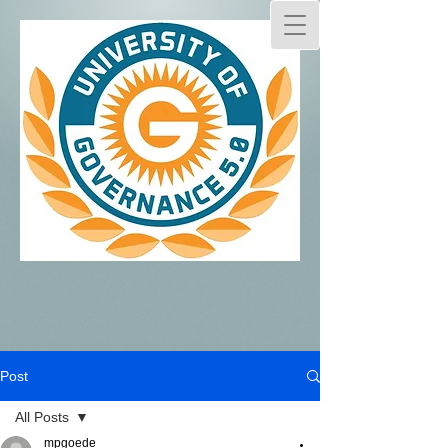
Post
All Posts
mpgoede