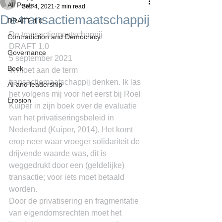
All Posts
Sep 4, 2021
2 min read
De transactiemaatschappij
DRAFT 4.0
De transactiemaatschappij
Contradiction and Democracy
DRAFT 1.0
Governance
5 september 2021
Boek
Ik moet aan de term 
transactiemaatschappij denken. Ik las 
AI and leadership
het volgens mij voor het eerst bij Roel 
Erosion
Kuiper in zijn boek over de evaluatie 
van het privatiseringsbeleid in 
Nederland (Kuiper, 2014). Het komt 
erop neer waar vroeger solidariteit de 
drijvende waarde was, dit is 
weggedrukt door een (geldelijke) 
transactie; voor iets moet betaald 
worden.
Door de privatisering en fragmentatie 
van eigendomsrechten moet het 