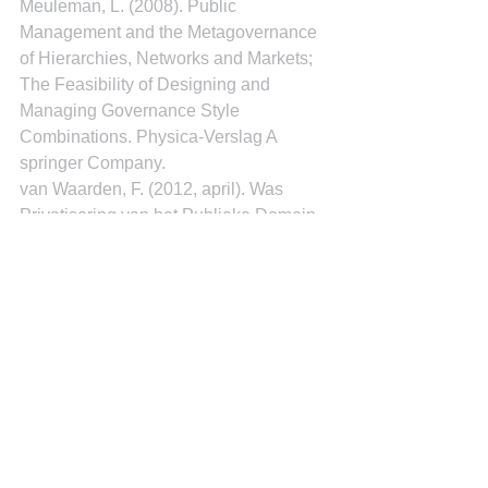
Meuleman, L. (2008). Public 
Management and the Metagovernance 
of Hierarchies, Networks and Markets; 
The Feasibility of Designing and 
Managing Governance Style 
Combinations. Physica-Verslag A 
springer Company.
van Waarden, F. (2012, april). Was 
Privatisering van het Publieke Domein 
wel in het Publieke Belang? Retrieved 
from www.eerstekamer.nl: 
https://www.eerstekamer.nl/id/vj45it4se6
u4/document_extern/was_privatisering_
van_het_publieke/f=/vj45itfhijua.pdf
Dr. Miguel Goede