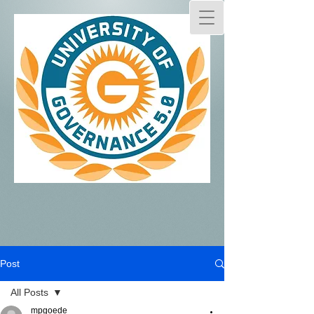
Post
All Posts
mpgoede